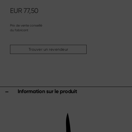
Couteau à steak
Couteau de cuisine chinois
EUR
77,50
Couteau à fileter & à désosser
Couverts à trancher
Prix de vente conseillé
du fabricant
Autres assortiments
Aiguisage & entretien
Trouver un revendeur
Planches à découper & blocs à couteaux
Ustensiles de cuisine
Ciseaux
Specials
Information sur le produit
Shi Hou 5
The Legend – Anniversary Edition
Shun Classic Red
Set Shun Kohen
Sets de couteaux & cadeaux