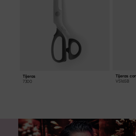
Tijeras co
Tijeras
V5165B
7300