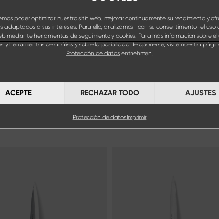
mos poder optimizar nuestro sitio web, mejorar continuamente su rendimiento y ofr
s adaptados a sus intereses. Para ello, analizamos -con su consentimiento- el uso 
web mediante herramientas de seguimiento y cookies. Para más información sobre el
s y herramientas de análisis y sobre la posibilidad de oponerse, visite nuestra pág
Protección de datos
entnehmen.
ACEPTE
RECHAZAR TODO
AJUSTES
Protección de datos
Imprimir