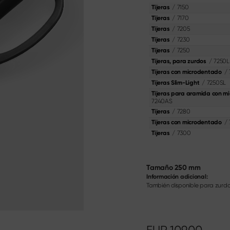
ciales
/
7150
Tijeras
ra verduras
Shi Hou 5
/
7170
Tijeras
ador
The Legend – Anniversary Edition
/
7205
Tijeras
a bistec
Shun Classic Red
/
7230
Tijeras
cocina China
Juego Shun Kohen
/
7250
Tijeras
ra filetear y deshuesar
Cuchillos y sets de regalo
/
7250L
Tijeras, para zurdos
inchar
/
Tijeras con microdentado
/
7250SL
Tijeras Slim-Light
Materialien & Pflege
Tijeras para aramida con m
Descúbrelo aquí
7240AS
/
7280
Tijeras
/
Tijeras con microdentado
/
7300
Tijeras
Tamaño
250 mm
Información adicional:
También disponible para zurd