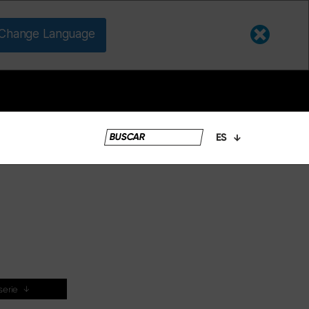
Change Language
ES
s
 serie
↓