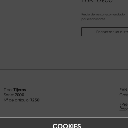
EUR
109,00
Precio de venta recomendado
por el fabricante
Encontrar un dist
Tijeras
Tipo:
EA
7000
Serie:
Cate
7250
Nº de artículo:
¿Pre
Póng
COOKIES