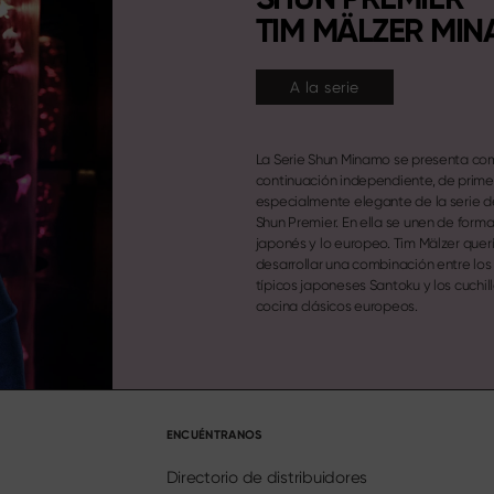
TIM MÄLZER MI
A la serie
La Serie Shun Minamo se presenta co
continuación independiente, de prime
especialmente elegante de la serie de
Shun Premier. En ella se unen de forma 
japonés y lo europeo. Tim Mälzer quer
desarrollar una combinación entre los 
típicos japoneses Santoku y los cuchil
cocina clásicos europeos.
ENCUÉNTRANOS
Directorio de distribuidores