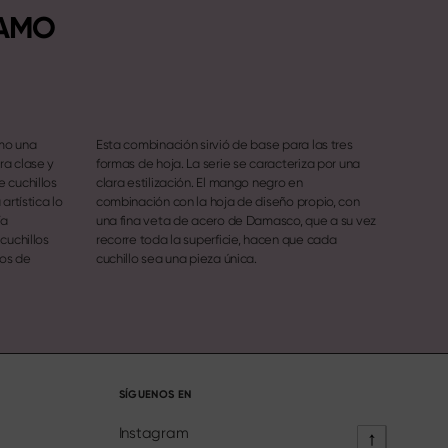
NAMO
mo una
Esta combinación sirvió de base para las tres
ra clase y
formas de hoja. La serie se caracteriza por una
 cuchillos
clara estilización. El mango negro en
artística lo
combinación con la hoja de diseño propio, con
ía
una fina veta de acero de Damasco, que a su vez
cuchillos
recorre toda la superficie, hacen que cada
los de
cuchillo sea una pieza única.
SÍGUENOS EN
Instagram