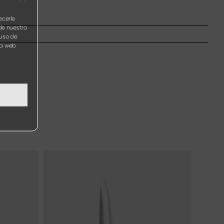
ecerle
de nuestro
 uso de
ina web