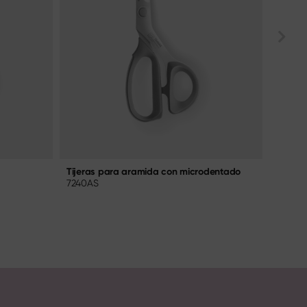
Tijeras para aramida con microdentado
Tijera
7240AS
BK-02