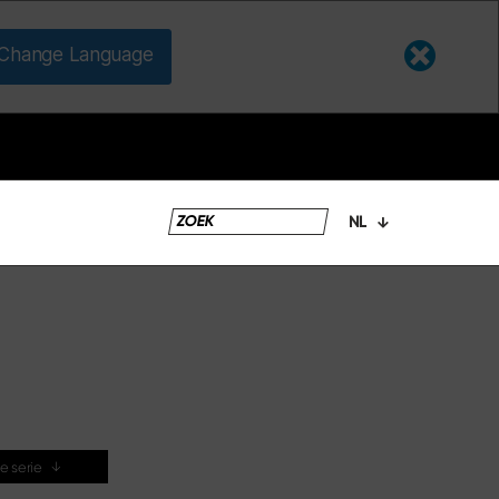
Change Language
NL
de serie
↓