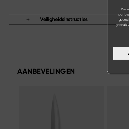
We wi
aanbie
Veiligheidsinstructies
gebrui
gebruik 
AANBEVELINGEN