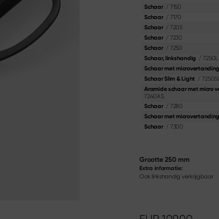
dia
/
7150
Schaar
en
Shi Hou 5
/
7170
Schaar
The Legend – Anniversary Edition
/
7205
Schaar
Shun Classic Red
/
7230
Schaar
smes
Shun Kohen Set
/
7250
Schaar
fileren en uitbenen
Messen & Geschenksets
/
7250L
Schaar, linkshandig
s
Schaar met microvertandin
/
7250S
Schaar Slim & Light
Materialien & Pflege
Aramide schaar met micro v
Ontdek hier
7240AS
/
7280
Schaar
Schaar met microvertandin
/
7300
Schaar
Grootte
250 mm
Extra informatie:
Ook linkshandig verkrijgbaar