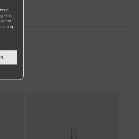
inhoud
g - het
ver het
erecht op
EN