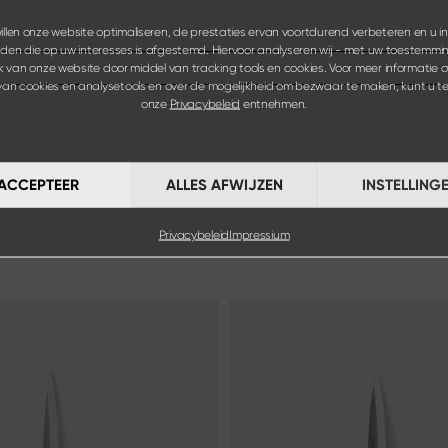
llen onze website optimaliseren, de prestaties ervan voortdurend verbeteren en u 
den die op uw interesses is afgestemd. Hiervoor analyseren wij - met uw toestemmin
k van onze website door middel van tracking tools en cookies. Voor meer informatie o
van cookies en analysetools en over de mogelijkheid om bezwaar te maken, kunt u t
onze
Privacybeleid
entnehmen.
ACCEPTEER
ALLES AFWIJZEN
INSTELLING
Privacybeleid
Impressium