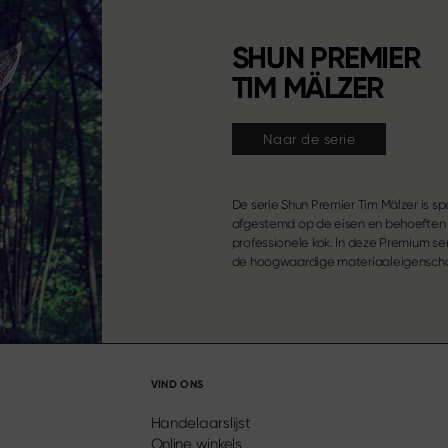
SHUN PREMIER
TIM MÄLZER
Naar de serie
De serie Shun Premier Tim Mälzer is sp
de bekende Shun Classic serie met een 
afgestemd op de eisen en behoeften
nieuw, indrukwekkend totaal
professionele kok. In deze Premium se
de hoogwaardige materiaaleigensch
VIND ONS
Handelaarslijst
Online winkels