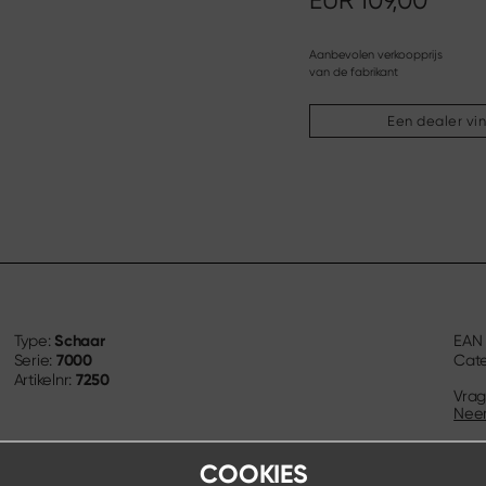
EUR
109,00
Aanbevolen verkoopprijs
van de fabrikant
Een dealer vi
Schaar
Type:
EA
7000
Serie:
Cate
7250
Artikelnr:
Vrag
Neem
COOKIES