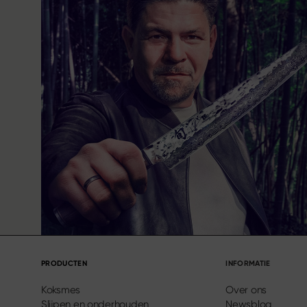
PRODUCTEN
INFORMATIE
Koksmes
Over ons
Slijpen en onderhouden
Newsblog