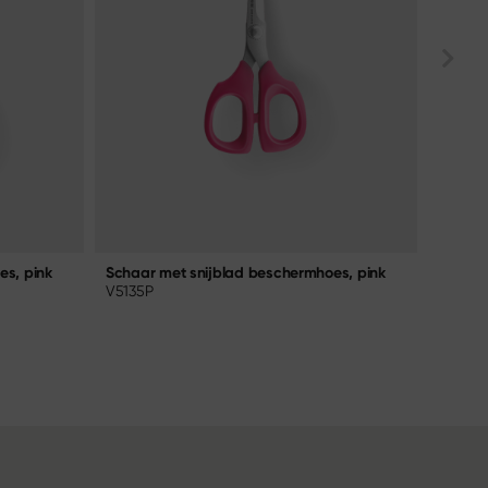
es, pink
Schaar met snijblad beschermhoes, pink
Aramid
V5135P
7240A