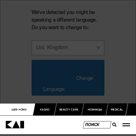
We've detected you might be
speaking a different language.
Do you want to change to:
Uni. Kingdom
                        Change 
Language                    
ШЕФ-НОЖИ
KASHO
BEAUTY CARE
НОЖНИЦЫ
MEDICAL