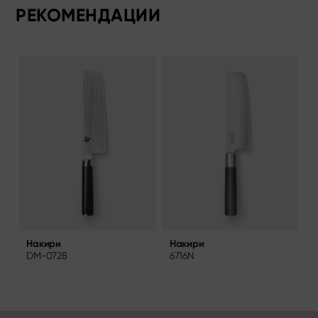
РЕКОМЕНДАЦИИ
Накири
Накири
6716N
T
DM-0728