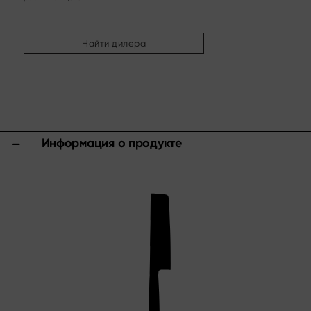
Другие ассортименты
Заточка и уход
Найти дилера
Разделочные доски и блоки для ножей
Кухонные приспособления и аксессуары
Ножницы
Спецпредложения
Информация о продукте
Shi Hou 5
The Legend – Anniversary Edition
Shun Classic Red
Комплект Shun Kohen
Ножи и подарочные наборы