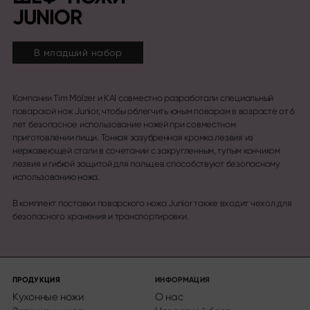
JUNIOR
В младший набор
Компании Tim Mälzer и KAI совместно разработали специальный
поварской нож Junior, чтобы облегчить юным поварам в возрасте от 6
лет безопасное использование ножей при совместном
приготовлении пищи. Тонкая зазубренная кромка лезвия из
нержавеющей стали в сочетании с закругленным, тупым кончиком
лезвия и гибкой защитой для пальцев способствуют безопасному
использованию ножа.
В комплект поставки поварского ножа Junior также входит чехол для
безопасного хранения и транспортировки.
ПРОДУКЦИЯ
ИНФОРМАЦИЯ
Кухонные ножи
О нас