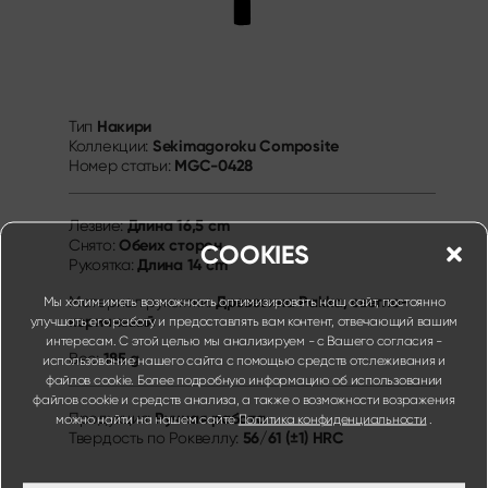
Накири
Тип
Sekimagoroku Composite
Коллекции:
MGC-0428
Номер статьи:
Длина
16,5 cm
Лезвие:
Oбеих сторон
Снято:
COOKIES
Длина
14 cm
Pукоятка:
Древесина Pakka, светло-
Материал рукоятки:
Мы хотим иметь возможность оптимизировать наш сайт, постоянно
коричневый
улучшать его работу и предоставлять вам контент, отвечающий вашим
интересам. С этой целью мы анализируем - с Вашего согласия -
185 g
Вес:
использование нашего сайта с помощью средств отслеживания и
файлов cookie. Более подробную информацию об использовании
файлов cookie и средств анализа, а также о возможности возражения
Ручная работа
Продукция:
можно найти на нашем сайте
Политика конфиденциальности
.
56/61 (±1) HRC
Твердость по Роквеллу: