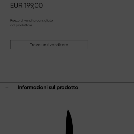
Altri assortimenti
EUR
199,00
Affilatura & cura
Taglieri & ceppi portacoltelli
Prezzo di vendita consigliato
dal produttore
Utensili & accessori da cucina
Forbici
Trova un rivenditore
Specials
Shi Hou 5
The Legend – Anniversary Edition
Shun Classic Red
Shun Kohen Set
Informazioni sul prodotto
Set di coltelli e regali