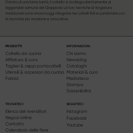
Dotato di una lama tantō, il coltello si ricollega direttamente ai
leggendari samurai del Giappone. Le loro tecniche di forgiatura
tradizionali sono ancora oggi integrate nei coltelli KAI e combinate con
le tecniche più moderne e innovative.
PRODOTTI
INFORMAZIONI
Coltello da cucina
Chi siamo
Affilatura & cura
Newsblog
Taglieri & ceppi portacoltelli
Cataloghi
Utensili & accessori da cucina
Materiali & cura
Forbici
Mediateca
Stampa
Sostenibilità
TROVATECI
SEGUITECI
Elenco dei rivenditori
Instagram
Negozi online
Facebook
Contatto
Youtube
Calendario delle fiere