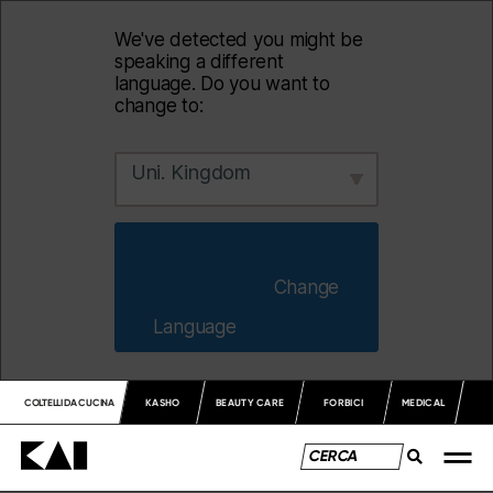
We've detected you might be
speaking a different
language. Do you want to
change to:
Uni. Kingdom
                        Change 
Language                    
COLTELLI DA CUCINA
KASHO
BEAUTY CARE
FORBICI
MEDICAL