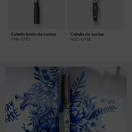
Coltello da cucina
C
Coltello ibrido da cucina
NDC-0706
A
TMK-0770