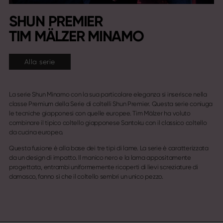
SHUN PREMIER
TIM MÄLZER MINAMO
Alla serie
La serie Shun Minamo con la sua particolare eleganza si inserisce nella
classe Premium della Serie di coltelli Shun Premier. Questa serie coniuga
le tecniche giapponesi con quelle europee. Tim Mälzer ha voluto
combinare il tipico coltello giapponese Santoku con il classico coltello
da cucina europeo.
Questa fusione è alla base dei tre tipi di lame. La serie è caratterizzata
da un design di impatto. Il manico nero e la lama appositamente
progettata, entrambi uniformemente ricoperti di lievi screziature di
damasco, fanno sì che il coltello sembri un unico pezzo.