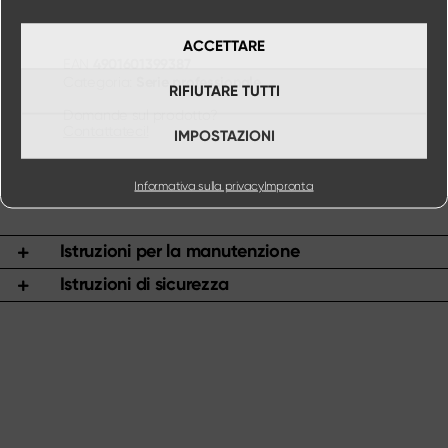
ACCETTARE
4901601399387
EAN
Serie professionale
Categoria:
RIFIUTARE TUTTI
Domande sul prodotto?
Contattateci!
IMPOSTAZIONI
Informativa sulla privacy
Impronta
Istruzioni per la manutenzione
Istruzioni di sicurezza