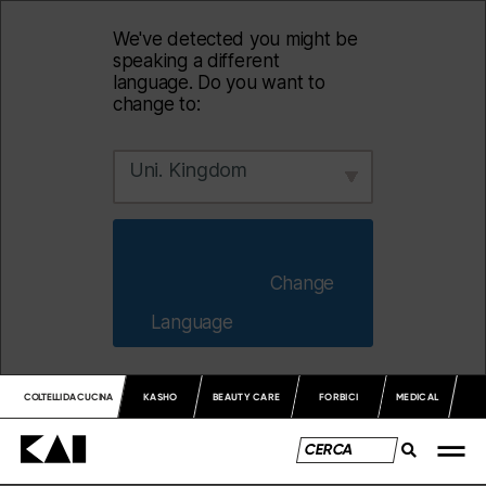
We've detected you might be
speaking a different
language. Do you want to
change to:
Uni. Kingdom
                        Change 
Language                    
COLTELLI DA CUCINA
KASHO
BEAUTY CARE
FORBICI
MEDICAL