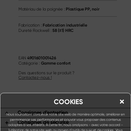
Plastique PP, noir
Matériau de la poignée :
Fabrication industrielle
Fabrication :
58 (±1) HRC
Dureté Rockwell :
4901601001426
EAN
Gamme confort
Catégorie :
Des questions sur le produit ?
Contactez-nous !
COOKIES
Consignes d'entretien
Nous souhaitons concevoir notre site web de manière optimale, améliorer en
permanence ses performances et pouvoir vous proposer des contenus
Consignes de sécurité
adaptés à vos intérêts. À cette fin, nous analysons - avec votre accord -
l'utilisation de notre site web au moyen d'outils de suivi et de cookies. Vous