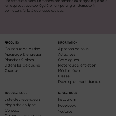
une esthétique claire. Un manche noir combiné au design unique de la
lame qui est traversée régulièrement par un grain damassé fin
permettant l'unicité de chaque couteau.
PRODUITS
INFORMATION
Couteaux de cuisine
À propos de nous
Aiguisage & entretien
Actualités
Planches & blocs
Catalogues
Ustensiles de cuisine
Matériaux & entretien
Ciseaux
Médiathèque
Presse
Développement durable
TROUVEZ-NOUS
SUIVEZ-NOUS
Liste des revendeurs
Instagram
Magasins en ligne
Facebook
Contact
Youtube
Calendrier des salons