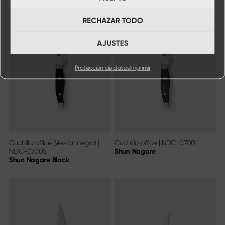
RECHAZAR TODO
AJUSTES
Protección de datos
Imprimir
Cuchillo office (Versión negra)
|
Cuchillo office
|
NDC-0700
NDC-0700S
Shun Nagare
Shun Nagare Black