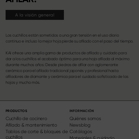
A la visión general
Los cuchillos están sometidos a una gran tensión en el uso diario
continuo e incluso la mejor hoja pierde su afilado con el paso del tiempo.
KAI ofrece una amplia gama de productos de afilado y cuidado para
dar a los cuchillos el acabado óptimo para una hoja afilada al máximo
durante muchos años: Desde piedras de afilar con aglomerante
cerámico para el afilado tradicional japonés y profesional hasta
afiladores de diamante y cerámica para el cuidado sofisticado de las
hojas y mucho más.
PRODUCTOS
INFORMACIÓN
Cuchillo de cocinero
Quiénes somos
Afilado & mantenimiento
Newsblog
Tablas de corte & bloques de
Catálogos
cuchillos
Materiales & cuidado