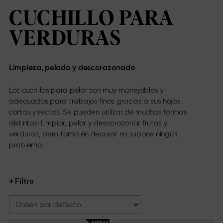
CUCHILLO PARA
Serie de cuchillos
Información
Panorama de la serie
Quiénes somos
VERDURAS
Shun Classic
Newsblog
Shun Classic White
Catálogos
Shun Pro Sho
Materiales & cuidado
Limpieza, pelado y descorazonado
Shun Kagerou
Mediateca
Shun Premier Tim Mälzer
Pulse
Los cuchillos para pelar son muy manejables y
Shun Premier Tim Mälzer Minamo
adecuados para trabajos finos gracias a sus hojas
Shun Nagare Black
cortas y rectas. Se pueden utilizar de muchas formas
Legal
Shun Nagare
distintas: Limpiar, pelar y descorazonar frutas y
Michel Bras
verduras, pero también decorar no supone ningún
Imprimir
Michel Bras Quotidien
problema.
Protección de datos
Sekimagoroku Kaname
Condiciones generales
Sekimagoroku Composite
Sekimagoroku Ensei
Encuéntranos
+ Filtro
Sekimagoroku Shoso
Directorio de distribuidores
Sekimagoroku KK Yanagiba
Tiendas en línea
Sekimagoroku Kinju & Hekiju
Contacto
Sekimagoroku Red Wood