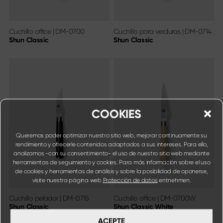
Cuchillo office
|
DM-0700
Cuchillo para verduras
|
DM-0714
Shun Classic
Shun Classic
COOKIES
Queremos poder optimizar nuestro sitio web, mejorar continuamente su
rendimiento y ofrecerle contenidos adaptados a sus intereses. Para ello,
analizamos -con su consentimiento- el uso de nuestro sitio web mediante
herramientas de seguimiento y cookies. Para más información sobre el uso
de cookies y herramientas de análisis y sobre la posibilidad de oponerse,
visite nuestra página web
Protección de datos
entnehmen.
Cuchillo pelador
|
DM-0715
Cuchillo office
|
DM-0700W
Shun Classic
Shun Classic White
ACEPTE