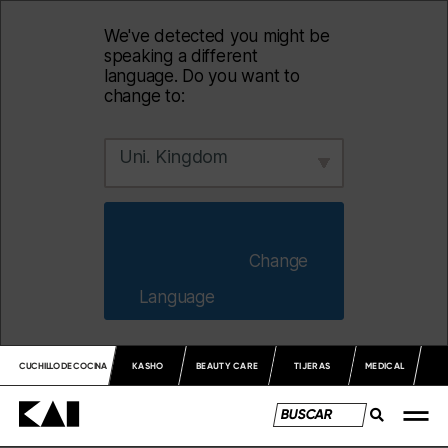
We've detected you might be
speaking a different
language. Do you want to
change to:
Uni. Kingdom
                        Change 
Language                    
CUCHILLO DE COCINA
KASHO
BEAUTY CARE
TIJERAS
MEDICAL