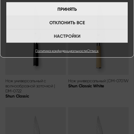
ПРИНЯТЬ
ОТКЛОНИТЬ ВСЕ
НАСТРОЙКИ
Политика конфиденциальности
Оттиск
Нож универсальный с
Нож универсальный
|
DM-0701W
волнообразной заточкой
|
Shun Classic White
DM-0722
Shun Classic