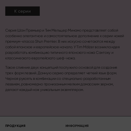
К серии
Серия Шан Премьер и Тим Мельцер Минамо представляет собой
особенно элегантное и самостоятельное дополнение к серии ножей
премиум-класса Shun Premier. В них искусно сочетаются между
собой японское и европейское начало. У Tim Mälzer возникла идея
разработать комбинацию типичного японского ножа Сантоку и
классического европейского шеф-ножа.
Такое слияние двух концепций послужило основой для создания
трех форм лезвий. Данную серию определяет четкий язык форм.
Черная рукоять в комбинации со специально разработанным
лезвием, равномерно пронизанным мелким дамасским зерном,
делают каждый нож уникальным экземпляром.
ПРОДУКЦИЯ
ИНФОРМАЦИЯ