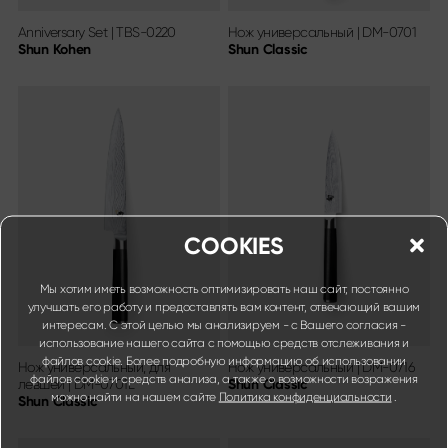
Anniversary Set
|
TBS-0220
Нож универсальный
|
DM-0701
Shun Kohen
Shun Classic
COOKIES
Мы хотим иметь возможность оптимизировать наш сайт, постоянно
улучшать его работу и предоставлять вам контент, отвечающий вашим
интересам. С этой целью мы анализируем - с Вашего согласия -
использование нашего сайта с помощью средств отслеживания и
файлов cookie. Более подробную информацию об использовании
Нож универсальный, для
Нож универсальный
|
DM-0716
файлов cookie и средств анализа, а также о возможности возражения
левшей
|
DM-0701L
Shun Classic
можно найти на нашем сайте
Политика конфиденциальности
.
Shun Classic