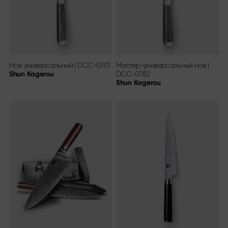
Другие ассортименты
Заточка и уход
Разделочные доски и блоки для ножей
Кухонные приспособления и аксессуары
Ножницы
Нож универсальный
|
DCC-0701
Мастер-универсальный нож
|
Shun Kagerou
DCC-0782
Shun Kagerou
Спецпредложения
Shi Hou 5
SALE!
The Legend – Anniversary Edition
Shun Classic Red
Комплект Shun Kohen
Ножи и подарочные наборы