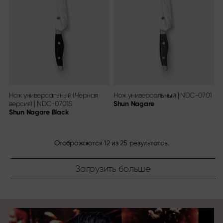
Нож универсальный (Черная
Нож универсальный
|
NDC-0701
версия)
|
NDC-0701S
Shun Nagare
Shun Nagare Black
Отображаются
12
из
25
результатов.
Загрузить больше