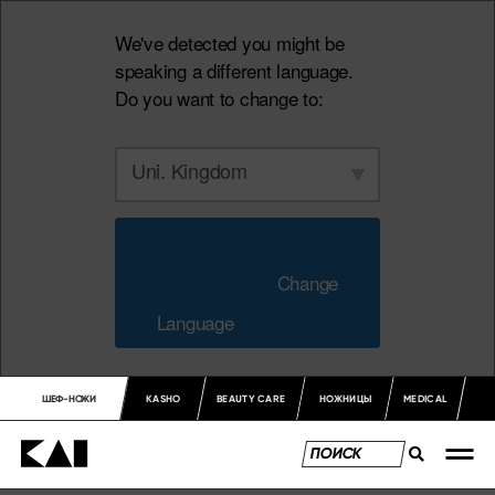
We've detected you might be
speaking a different language.
Do you want to change to:
Uni. Kingdom
                        Change 
Language                    
ШЕФ-НОЖИ
KASHO
BEAUTY CARE
НОЖНИЦЫ
MEDICAL