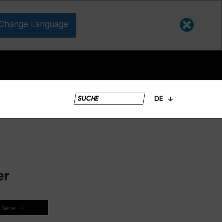
Change Language
DE
er
r Serie
↓