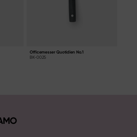
Officemesser Quotidien No.1
Office
BK-0025
TMK-0
NAMO