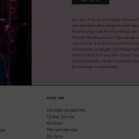
Die Shun Premier Tim Mälzer Minamo Se
sich als besonders elegante und eige
Erweiterung in die Premiumklasse der
Premier Messerserie ein. Hier werden 
Japanische und das Europäische kunst
miteinander verknüpft. Tim Mälzer hatt
eine Kombination aus dem typisch ja
Santokumesser und dem klassisch eu
Kochmesser zu entwickeln.
FINDE UNS
Händlerverzeichnis
Online Stores
Kontakt
ege
Messekalender
Karriere