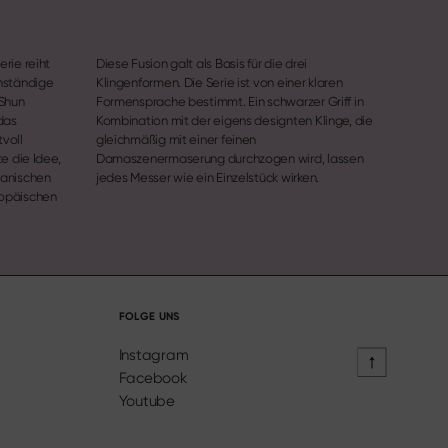
rie reiht
Diese Fusion galt als Basis für die drei
nständige
Klingenformen. Die Serie ist von einer klaren
 Shun
Formensprache bestimmt. Ein schwarzer Griff in
das
Kombination mit der eigens designten Klinge, die
voll
gleichmäßig mit einer feinen
e die Idee,
Damaszenermaserung durchzogen wird, lassen
panischen
jedes Messer wie ein Einzelstück wirken.
ropäischen
FOLGE UNS
Instagram
Facebook
Youtube