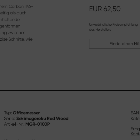
inem Carbon 1K6-
EUR
62,50
eitig als auch
anhaltende
Unverbindliche Preisempfehlung
ingenformen
des Herstellers
ibung zwischen
ise Schnitte, wie
Finde einen Hä
Officemesser
Typ:
EA
Sekimagoroku Red Wood
Serie:
Kate
MGR-0100P
Artikel-Nr.:
Frag
Kont