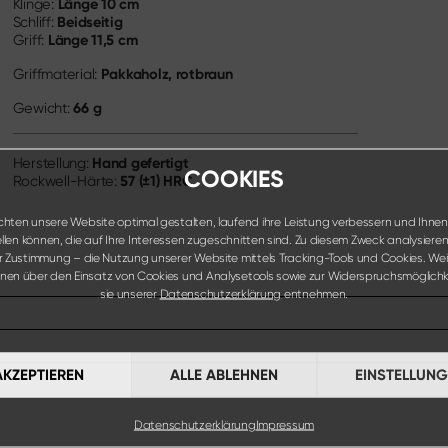
Länge
10 cm
Klinge:
Beidseitig
Schliff:
Länge
11,5 cm
Griff:
Pakkaholz, rotbraun
Griffmaterial:
66 g
Gewicht:
Hand gefertigt
Herstellung:
COOKIES
57 (±1) HRC
Rockwell-Härte:
hten unsere Website optimal gestalten, laufend ihre Leistung verbessern und Ihnen
ellen können, die auf Ihre Interessen zugeschnitten sind. Zu diesem Zweck analysieren 
er Zustimmung – die Nutzung unserer Website mittels Tracking-Tools und Cookies. Wei
onen über den Einsatz von Cookies und Analysetools sowie zur Widerspruchsmöglichk
sie unserer
Datenschutzerklärung
entnehmen.
AKZEPTIEREN
ALLE ABLEHNEN
EINSTELLUN
Datenschutzerklärung
Impressum