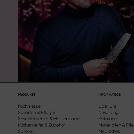
PRODUKTE
INFORMATION
Kochmesser
Über Uns
Schärfen & Pflegen
Newsblog
Schneidbretter & Messerblöcke
Kataloge
Küchenhelfer & Zubehör
Materialien & Pfl
Scheren
Mediathek