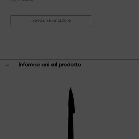
dal produttore
Altri assortimenti
Affilatura & cura
Trova un rivenditore
Taglieri & ceppi portacoltelli
Utensili & accessori da cucina
Forbici
Specials
Informazioni sul prodotto
Shi Hou 5
The Legend – Anniversary Edition
Shun Classic Red
Shun Kohen Set
Set di coltelli e regali