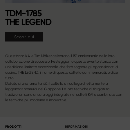
TDM-1785
THE LEGEND
Scopri qui
Quest’anno KAI e Tim Mälzer celebrano il 15° anniversario della loro
collaborazione di successo. Festeggiamo questo evento storico con
un’edizione limitata eccezionale, che farà sognare gli appassionati di
cucina. THE LEGEND: il nome di questo coltello commemorativo dice
tutto.
Dotato di una lama tantō, il coltello si ricollega direttamente ai
leggendari samurai del Giappone. Le loro tecniche di forgiatura
tradizionali sono ancora oggi integrate nei coltelli KAI e combinate con
le tecniche più moderne e innovative.
PRODOTTI
INFORMAZIONI