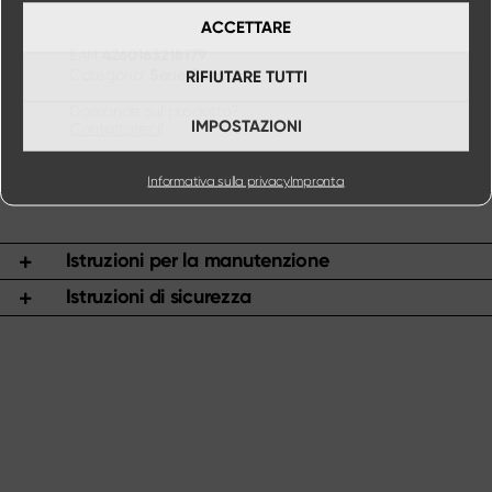
ACCETTARE
4260163218179
EAN
Serie Comfort
Categoria:
RIFIUTARE TUTTI
Domande sul prodotto?
IMPOSTAZIONI
Contattateci!
Informativa sulla privacy
Impronta
Istruzioni per la manutenzione
Istruzioni di sicurezza