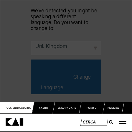
We've detected you might be
speaking a different
language. Do you want to
change to:
Uni. Kingdom
                        Change 
Language                    
COLTELLI DA CUCINA
KASHO
BEAUTY CARE
FORBICI
MEDICAL