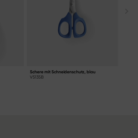
Schere mit Schneidenschutz, blau
Küchen
V5135B
BK-02