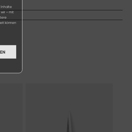
 Inhalte
wir – mit
tere
eit können
GEN