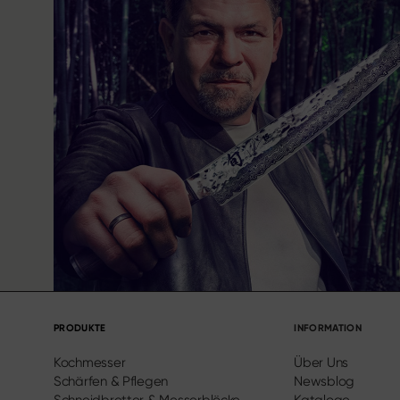
PRODUKTE
INFORMATION
Kochmesser
Über Uns
Schärfen & Pflegen
Newsblog
Schneidbretter & Messerblöcke
Kataloge