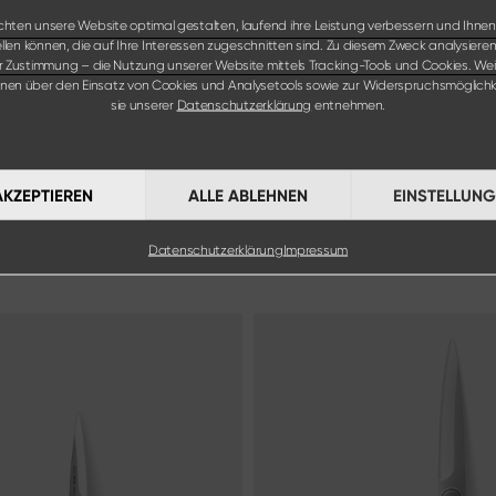
hten unsere Website optimal gestalten, laufend ihre Leistung verbessern und Ihnen
ellen können, die auf Ihre Interessen zugeschnitten sind. Zu diesem Zweck analysieren 
er Zustimmung – die Nutzung unserer Website mittels Tracking-Tools und Cookies. Wei
onen über den Einsatz von Cookies und Analysetools sowie zur Widerspruchsmöglichk
sie unserer
Datenschutzerklärung
entnehmen.
AKZEPTIEREN
ALLE ABLEHNEN
EINSTELLUN
Datenschutzerklärung
Impressum