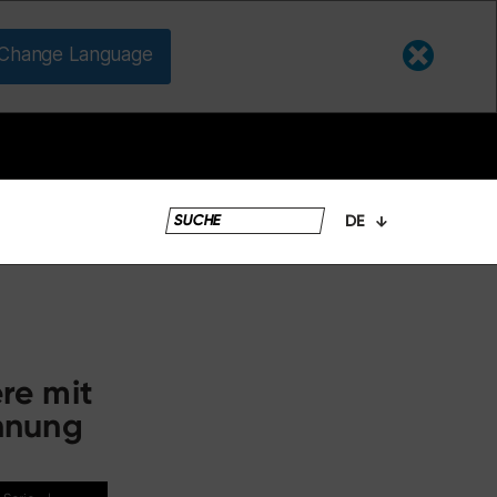
Change Language
DE
re mit
hnung