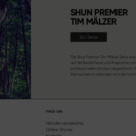
SHUN PREMIER
TIM MÄLZER
Zur Serie
Die Shun Premier Tim Mälzer Serie wur
Materialeigenschaften der bekan
auf die Bedürfnisse und Ansprüche vo
Classic Serie mit einer komplett neuen
professionellen Köchen abgestimmt. M
Premiumserie verbinden sich die hoc
FINDE UNS
Händlerverzeichnis
Online Stores
Kontakt