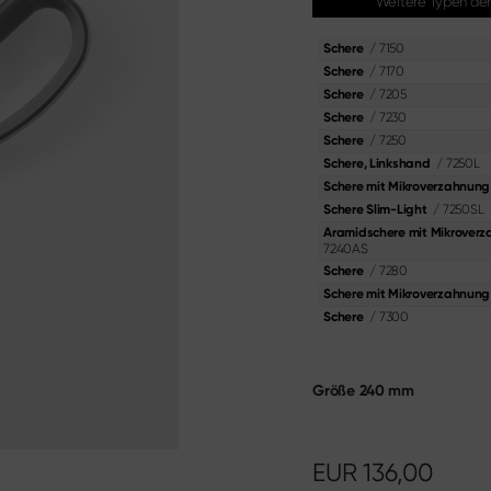
Weitere Typen de
dia
ser
Shi Hou 5
r
/
7150
Schere
The Legend – Anniversary Edition
r
/
7170
Schere
Shun Classic Red
 Kochmesser
/
7205
Schere
Shun Kohen Set
Ausbein­messer
/
7230
Schere
Messer- & Geschenksets
/
7250
Schere
stecke
/
7250L
Schere, Linkshand
Materialien & Pflege
Schere mit Mikroverzahnung
Hier entdecken
/
7250SL
Schere Slim-Light
Aramidschere mit Mikrover
7240AS
/
7280
Schere
Schere mit Mikroverzahnung
/
7300
Schere
Größe
240 mm
EUR
136,00