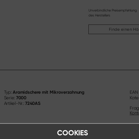
Unverbindliche Preisempfehlung
des Herstellers
Finde einen Hä
Aramidschere mit Mikroverzahnung
Typ:
EA
7000
Serie:
Kate
7240AS
Artikel-Nr.:
Frag
Kont
COOKIES