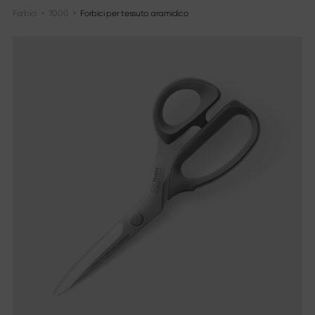
Forbici
>
7000
>
Forbici per tessuto aramidico
Serie di coltelli
Informazioni
Panoramica della serie
Chi siamo
Shun Classic
Newsblog
Shun Classic White
Cataloghi
Shun Pro Sho
Materiali & cura
Shun Kagerou
Mediateca
Shun Premier Tim Mälzer
Stampa
Shun Premier Tim Mälzer Minamo
Shun Nagare Black
Legale
Shun Nagare
Michel Bras
Impronta
Michel Bras Quotidien
Informativa sulla privacy
Sekimagoroku Kaname
Termini & condizioni
Sekimagoroku Composite
Sekimagoroku Ensei
Trovateci
Sekimagoroku Shoso
Elenco dei rivenditori
Sekimagoroku KK Yanagiba
Negozi online
Sekimagoroku Kinju & Hekiju
Contatto
Sekimagoroku Red Wood