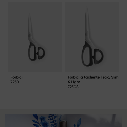
a
Forbici a tagliente liscio, Slim
F
Forbici
& Light
B
7230
7250SL