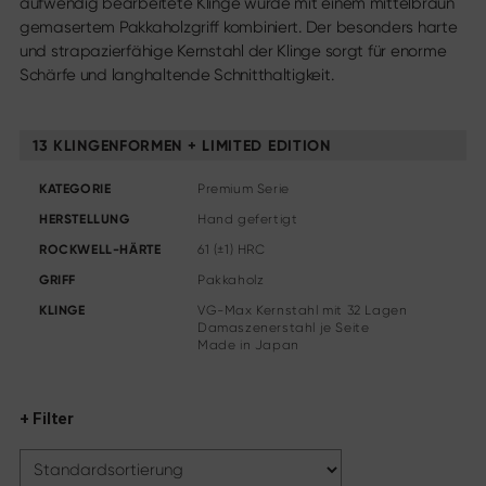
aufwendig bearbeitete Klinge wurde mit einem mittelbraun
Weitere Sortimente
gemasertem Pakkaholzgriff kombiniert. Der besonders harte
Schärfen & Pflegen
und strapazierfähige Kernstahl der Klinge sorgt für enorme
Schneidbretter & Messerblöcke
Schärfe und langhaltende Schnitthaltigkeit.
Küchenhelfer & Zubehör
Scheren
13 KLINGENFORMEN + LIMITED EDITION
Specials
KATEGORIE
Premium Serie
HERSTELLUNG
Hand gefertigt
Shi Hou 5
The Legend – Anniversary Edition
ROCKWELL-HÄRTE
61 (±1) HRC
Shun Classic Red
GRIFF
Pakkaholz
Shun Kohen Set
KLINGE
VG-Max Kernstahl mit 32 Lagen
Messer- & Geschenksets
Damaszenerstahl je Seite
Made in Japan
+ Filter