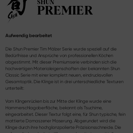
SHUN
Messekalender
Sekimagoroku Migaki
PREMIER
Karriere
Tim Mälzer Kamagata
Junior Kochmesser
Wasabi Black
Social Media
Messer nach Klingentyp
Aufwendig bearbeitet
Instagram
Facebook
Alle Messer
Die Shun Premier Tim Mälzer Serie wurde speziell auf die
Youtube
Kochmesser
Bedürfnisse und Ansprüche von professionellen Köchen
Santoku
abgestimmt. Mit dieser Premiumserie verbinden sich die
Brotmesser
hochwertigen Materialeigenschaften der bekannten Shun
Allzweckmesser
Classic Serie mit einer komplett neuen, eindrucksvollen
Japanische Klingen
Gesamtoptik. Die Klinge ist in drei unterschiedliche Texturen
Fleisch- & Fischmesser
unterteilt:
Gemüse­messer
Schälmesser
Vom Klingenrücken bis zur Mitte der Klinge wurde eine
Steakmesser
Hammerschlagoberfläche, bekannt als Tsuchime,
Chinesische Kochmesser
eingearbeitet. Dieser Textur folgt eine, für Shun typische, fein
Filetier- & Ausbein­messer
mattierte Damaszener Maserung. Abgerundet wird die
Tranchier­bestecke
Klinge durch ihre hochglanzpolierte Präzisionsschneide. Die