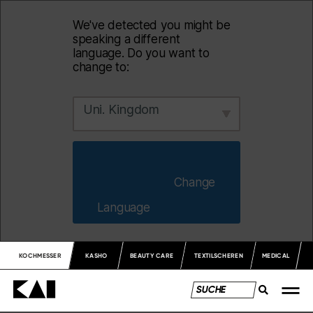
We've detected you might be
speaking a different
language. Do you want to
change to:
Uni. Kingdom
                        Change 
Language                    
KOCHMESSER
KASHO
BEAUTY CARE
TEXTILSCHEREN
MEDICAL