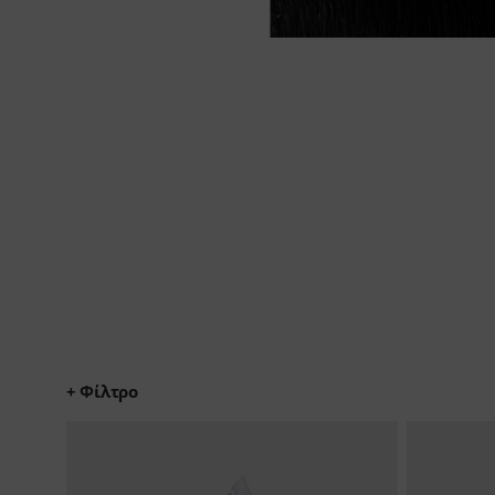
+ Φίλτρο