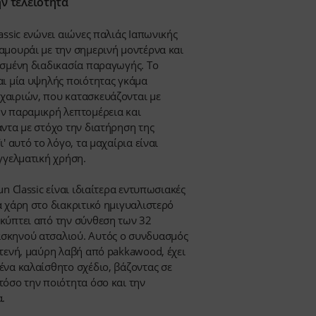
ν τελειότητα
assic ενώνει αιώνες παλιάς Ιαπωνικής
αμουράι με την σημερινή μοντέρνα και
υσμένη διαδικασία παραγωγής. Το
αι μία υψηλής ποιότητας γκάμα
αιριών, που κατασκευάζονται με
ν παραμικρή λεπτομέρεια και
Στο επίκεντρο του ενδιαφέροντος
Κατάλογοι
άντα με στόχο την διατήρηση της
Shun Classic
Ανακαλύψτε εδώ
ι' αυτό το λόγο, τα μαχαίρια είναι
Ανακαλύψτε εδώ
γγελματική χρήση.
un Classic είναι ιδιαίτερα εντυπωσιακές
ά χάρη στο διακριτικό ημιγυαλιστερό
κύπτει από την σύνθεση των 32
σκηνού ατσαλιού. Αυτός ο συνδυασμός
στενή, μαύρη λαβή από pakkawood, έχει
ένα καλαίσθητο σχέδιο, βάζοντας σε
τόσο την ποιότητα όσο και την
.