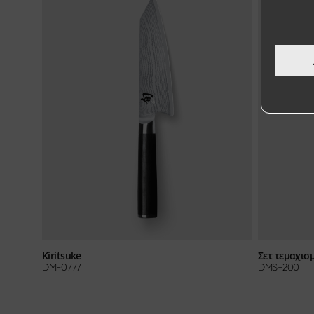
Kiritsuke
Σετ τεμαχισ
DM-0777
DMS-200