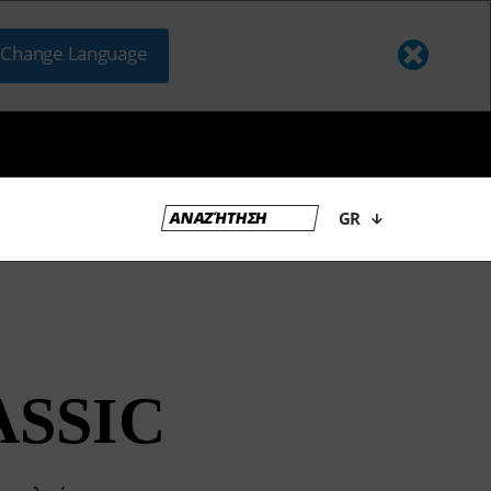
Change Language
GR
ASSIC