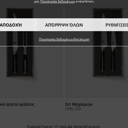
μας
Προστασία δεδομένων
entnehmen.
ΑΠΟΔΟΧΉ
ΑΠΌΡΡΙΨΗ ΌΛΩΝ
ΡΥΘΜΊΣΕΙ
Προστασία δεδομένων
Εκτύπωση
μού ψητού κρέατος
Σετ Μαχαιριών
DMS-210
Εμφανίζονται
12
από
44
αποτελέσματα.