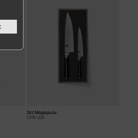
Σ
Σετ Μαχαιριών
DMS-220