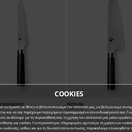
COOKIES
λεταρίσματος
Kiritsuke
ε να είμαστε σε θέση να βελτιστοποιούμε τον ιστότοπό μας, να βελτιώνουμε συνε
DM-0771
του και να σας παρέχουμε περιεχόμενο προσαρμοσμένο στα ενδιαφέροντά σας. Για
υτό, αναλύουμε -με τη συγκατάθεσή σας- τη χρήση του ιστότοπού μας μέσω εργαλεί
ύθησης και cookies. Για περισσότερες πληροφορίες σχετικά με τη χρήση των cookie
ν ανάλυσης, καθώς και για τη δυνατότητα εναντίωσης, παρακαλούμε επισκεφθείτε 