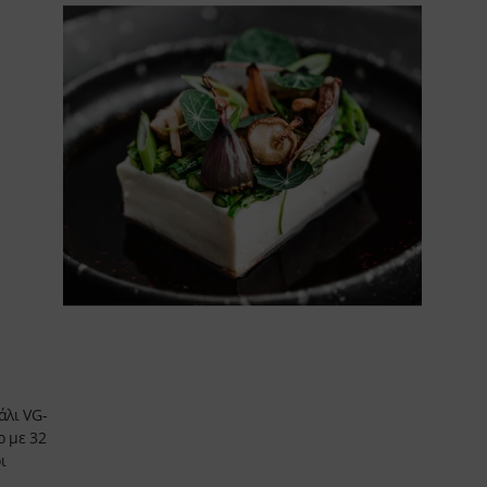
 VG-
32
ι