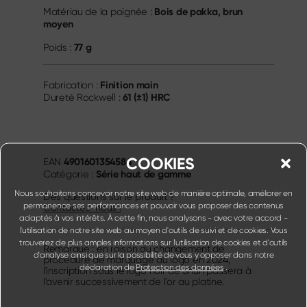
Bois de pakka, brun
Matériau de la poignée :
moyen
77 g
Poids :
Finition main
Fabrication :
61 (±1) HRC
Dureté Rockwell :
COOKIES
4901601354584
EAN
Série haut de gamme
Catégorie :
Nous souhaitons concevoir notre site web de manière optimale, améliorer en
Des questions sur le produit ?
permanence ses performances et pouvoir vous proposer des contenus
Contactez-nous !
adaptés à vos intérêts. À cette fin, nous analysons - avec votre accord -
l'utilisation de notre site web au moyen d'outils de suivi et de cookies. Vous
trouverez de plus amples informations sur l'utilisation de cookies et d'outils
Remarque : en raison du changement de
d'analyse ainsi que sur la possibilité de vous y opposer dans notre
procédure de marquage du logo en 2024,
déclaration de
Protection des données
.
l'inscription sous le logo noir de Shun passera à
l'avenir successivement de l'or au platine.