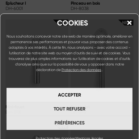
Eplucheur I
Pinceau en bois
DH-6001
DH-8038
COOKIES
Nous souhaitons concevoir notre site web de manière optimale, améliorer en
permanence ses performances et pouvoir vous proposer des contenus
adaptés à vos intérêts. À cette fin, nous analysons - avec votre accord -
l'utilisation de notre site web au moyen d'outils de suivi et de cookies. Vous
trouverez de plus amples informations sur l'utilisation de cookies et d'outils
d'analyse ainsi que sur la possibilité de vous y opposer dans notre
déclaration de
Protection des données
.
ACCEPTER
Mini-fouet
Fouet plat
TOUT REFUSER
DH-3118
DH-3119
PRÉFÉRENCES
Protection des données
Mentions légales