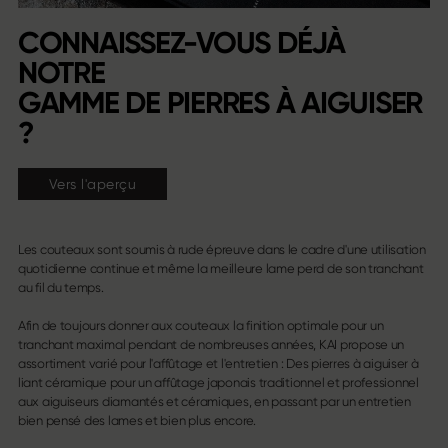
CONNAISSEZ-VOUS DÉJÀ
NOTRE
GAMME DE PIERRES À AIGUISER
?
Vers l'aperçu
Les couteaux sont soumis à rude épreuve dans le cadre d'une utilisation
quotidienne continue et même la meilleure lame perd de son tranchant
au fil du temps.
Afin de toujours donner aux couteaux la finition optimale pour un
tranchant maximal pendant de nombreuses années, KAI propose un
assortiment varié pour l'affûtage et l'entretien : Des pierres à aiguiser à
liant céramique pour un affûtage japonais traditionnel et professionnel
aux aiguiseurs diamantés et céramiques, en passant par un entretien
bien pensé des lames et bien plus encore.