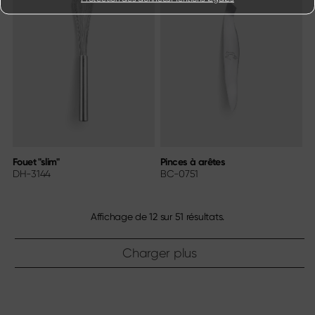
Fouet "slim"
Pinces à arêtes
DH-3144
BC-0751
Affichage de
12
sur
51
résultats.
Charger plus