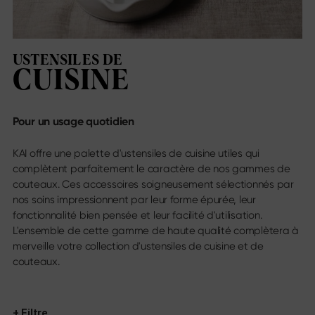
Sekimagoroku Ensei
Trouvez-nous
Sekimagoroku Shoso
Liste des revendeurs
Sekimagoroku KK Yanagiba
Magasins en ligne
Sekimagoroku Kinju & Hekiju
USTENSILES DE
Contact
Sekimagoroku Red Wood
CUISINE
Calendrier des salons
Sekimagoroku Migaki
Carrière
Tim Mälzer Kamagata
Couteau de cuisine Junior
Pour un usage quotidien
Wasabi Black
Réseaux sociaux
KAI offre une palette d'ustensiles de cuisine utiles qui
Couteaux par type de lame
Instagram
complètent parfaitement le caractère de nos gammes de
Facebook
Tous les couteaux
couteaux. Ces accessoires soigneusement sélectionnés par
Youtube
Couteau de chef
nos soins impressionnent par leur forme épurée, leur
Santoku
fonctionnalité bien pensée et leur facilité d'utilisation.
Couteau à pain
L'ensemble de cette gamme de haute qualité complètera à
Couteau universel
merveille votre collection d'ustensiles de cuisine et de
Lames japonaises
couteaux.
Couteaux à viande & poisson
Couteaux à légumes
Couteau à éplucher
+ Filtre