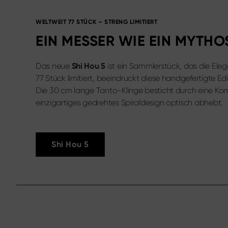
WELTWEIT 77 STÜCK – STRENG LIMITIERT
EIN MESSER WIE EIN MYTHO
Das neue
Shi Hou 5
ist ein Sammlerstück, das die El
77 Stück limitiert, beeindruckt diese handgefertigte 
Die 30 cm lange Tanto-Klinge besticht durch eine K
einzigartiges gedrehtes Spiraldesign optisch abhebt.
Shi Hou 5