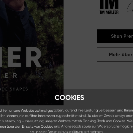
Shun Prem
Mehr über
COOKIES
hten unsere Website optimal gestalten, laufend ihre Leistung verbessern und Ihnen
ellen können, die auf Ihre Interessen zugeschnitten sind. Zu diesem Zweck analysieren 
er Zustimmung – die Nutzung unserer Website mittels Tracking-Tools und Cookies. Wei
onen über den Einsatz von Cookies und Analysetools sowie zur Widerspruchsmöglichk
sie unserer
Datenschutzerklärung
entnehmen.