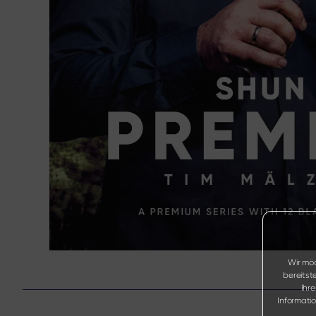
Wir möc
bereitst
Ihr
Informati