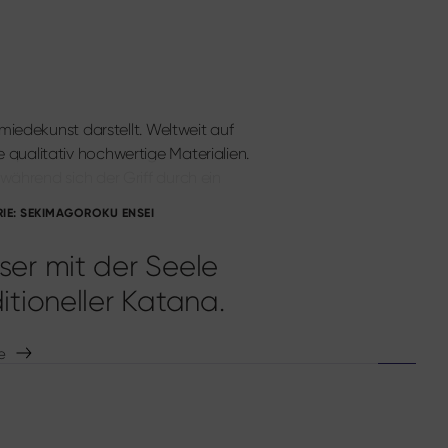
iedekunst darstellt. Weltweit auf
e qualitativ hochwertige Materialien.
hrend sich der Griff durch ein
RIE: SEKIMAGOROKU ENSEI
ser mit der Seele
itioneller Katana.
e