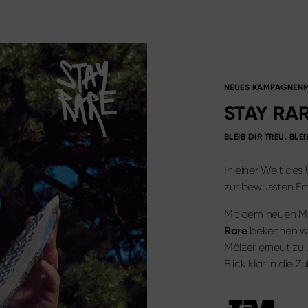
NEUES KAMPAGNENM
STAY RA
BLEIB DIR TREU. BLE
In einer Welt des 
zur bewussten En
Mit dem neuen Mo
Rare
bekennen wi
Mälzer erneut zu
Blick klar in die Z