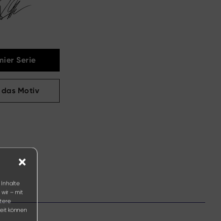
ier Serie
 das Motiv
 Inhalte
wir – mit
tere
eit können