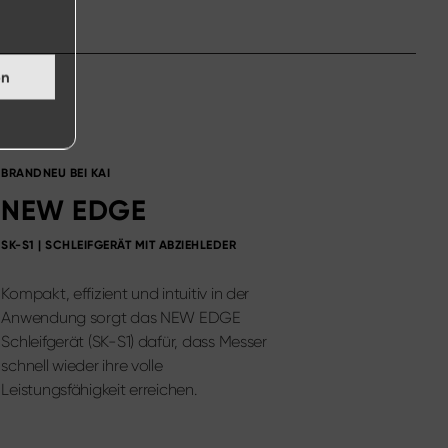
en
BRANDNEU BEI KAI
NEW EDGE
SK-S1 | SCHLEIFGERÄT MIT ABZIEHLEDER
Kompakt, effizient und intuitiv in der
Anwendung sorgt das NEW EDGE
Schleifgerät (SK-S1) dafür, dass Messer
schnell wieder ihre volle
Leistungsfähigkeit erreichen.