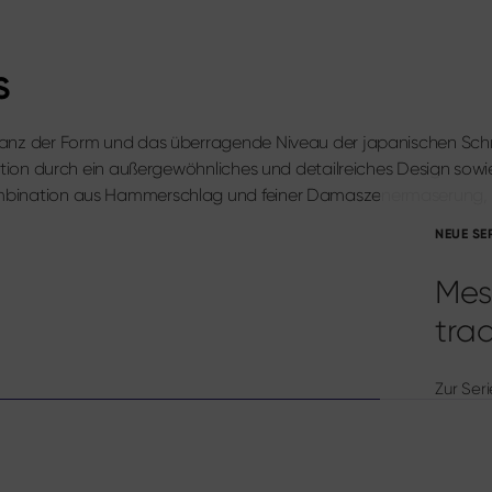
S
eganz der Form und das überragende Niveau der japanischen Schm
Edition durch ein außergewöhnliches und detailreiches Design sowi
ombination aus Hammerschlag und feiner Damaszenermaserung, wä
NEUE SE
Mes
trad
Zur Seri