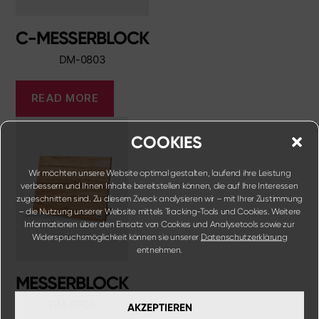
C-MESSERBLOCK
DM-0803
READ MORE
COOKIES
Wir möchten unsere Website optimal gestalten, laufend ihre Leistung
verbessern und Ihnen Inhalte bereitstellen können, die auf Ihre Interessen
zugeschnitten sind. Zu diesem Zweck analysieren wir – mit Ihrer Zustimmung
– die Nutzung unserer Website mittels Tracking-Tools und Cookies. Weitere
Informationen über den Einsatz von Cookies und Analysetools sowie zur
Widerspruchsmöglichkeit können sie unserer
Datenschutzerklärung
entnehmen.
MESSERBLOCK
DM-0805
AKZEPTIEREN