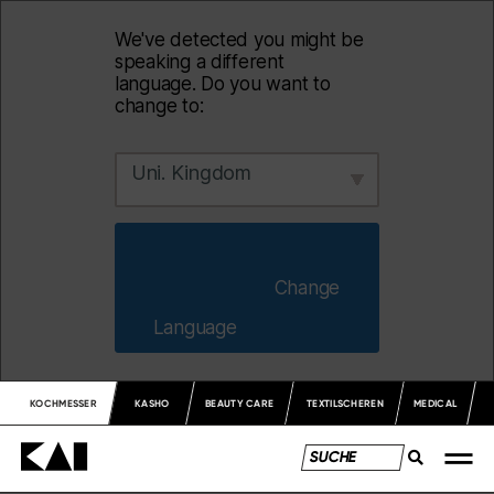
We've detected you might be
speaking a different
language. Do you want to
change to:
Uni. Kingdom
                        Change 
Language                    
KOCHMESSER
KASHO
BEAUTY CARE
TEXTILSCHEREN
MEDICAL