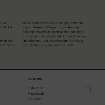
n viel
verleihen, bietet KAI ein vielfältiges Sortiment
 büßt über
zum Schleifen und Pflegen an: Von keramisch
gebundenen Schleifsteinen für die traditionell
japanische und professionelle Art des Schleifens
immer das
s hin zur
fe Klinge zu
durchdachten Klingenpflege und mehr.
FOLGE UNS
Instagram
Facebook
Youtube