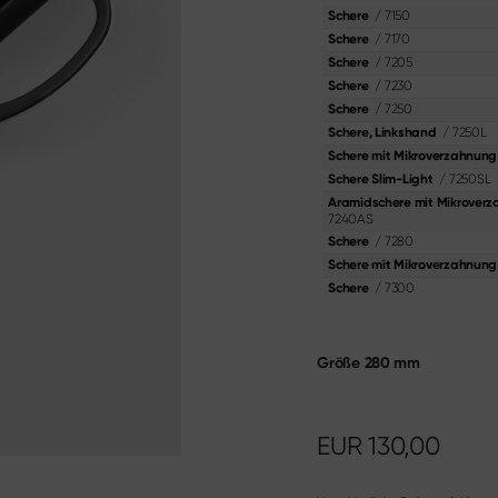
dia
/
7150
Schere
ser
Shi Hou 5
/
7170
Schere
r
The Legend – Anniversary Edition
/
7205
Schere
r
Shun Classic Red
/
7230
Schere
 Kochmesser
Shun Kohen Set
/
7250
Schere
Ausbein­messer
Messer- & Geschenksets
/
7250L
Schere, Linkshand
stecke
Schere mit Mikroverzahnung
/
7250SL
Schere Slim-Light
Materialien & Pflege
Aramidschere mit Mikrover
Hier entdecken
7240AS
/
7280
Schere
Schere mit Mikroverzahnung
/
7300
Schere
Größe
280 mm
EUR
130,00