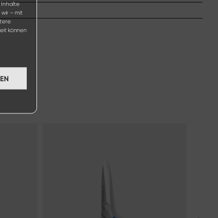
 Inhalte
wir – mit
tere
eit können
GEN