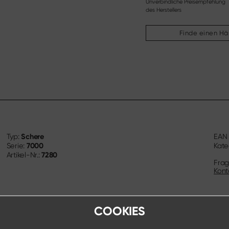
Unverbindliche Preisempfehlung
des Herstellers
Finde einen Hä
Schere
Typ:
EA
7000
Serie:
Kate
7280
Artikel-Nr.:
Frag
Kont
COOKIES