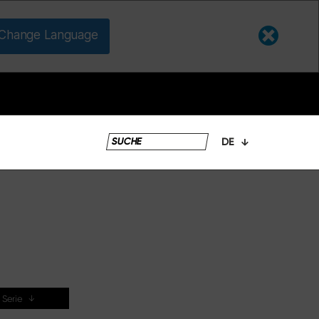
Change Language
DE
r Serie
↓