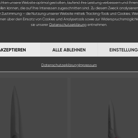
hten unsere Website optimal gestalten, laufend ihre Leistung verbessern und Ihnen
ellen können, die auf Ihre Interessen zugeschnitten sind. Zu diesem Zweck analysieren 
er Zustimmung – die Nutzung unserer Website mittels Tracking-Tools und Cookies. Wei
onen über den Einsatz von Cookies und Analysetools sowie zur Widerspruchsmöglichk
sie unserer
Datenschutzerklärung
entnehmen.
AKZEPTIEREN
ALLE ABLEHNEN
EINSTELLUN
Datenschutzerklärung
Impressum