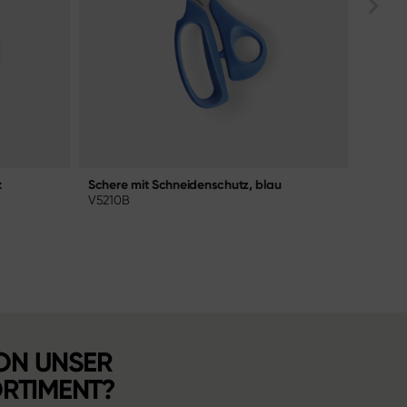
k
Schere mit Schneidenschutz, blau
DIRK K
V5210B
BP-00
ON UNSER
ORTIMENT?