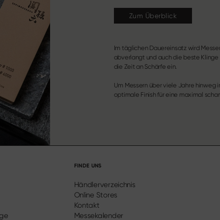
Zum Überblick
Im täglichen Dauereinsatz wird Messer
abverlangt und auch die beste Klinge
die Zeit an Schärfe ein.
Um Messern über viele Jahre hinweg 
über Diamant- und Keramikschärfer bi
optimale Finish für eine maximal schar
FINDE UNS
Händlerverzeichnis
Online Stores
Kontakt
ege
Messekalender