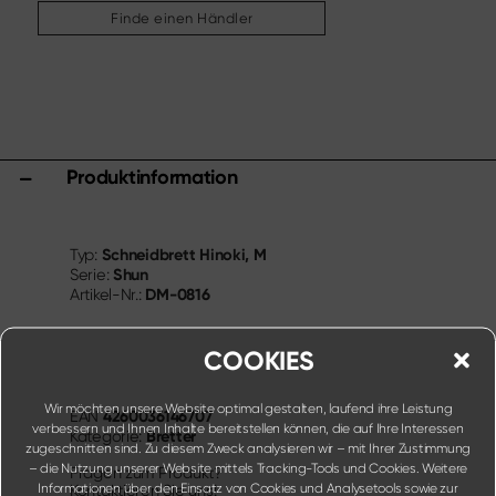
Weitere Sortimente
Finde einen Händler
Schärfen & Pflegen
Schneidbretter & Messerblöcke
Küchenhelfer & Zubehör
Scheren
Produktinformation
Specials
Shi Hou 5
Schneidbrett Hinoki, M
Typ:
The Legend – Anniversary Edition
Shun
Serie:
Shun Classic Red
DM-0816
Artikel-Nr.:
Shun Kohen Set
Messer- & Geschenksets
COOKIES
Wir möchten unsere Website optimal gestalten, laufend ihre Leistung
4260036146707
EAN
verbessern und Ihnen Inhalte bereitstellen können, die auf Ihre Interessen
Bretter
Kategorie:
zugeschnitten sind. Zu diesem Zweck analysieren wir – mit Ihrer Zustimmung
– die Nutzung unserer Website mittels Tracking-Tools und Cookies. Weitere
Fragen zum Produkt?
Informationen über den Einsatz von Cookies und Analysetools sowie zur
Kontaktieren Sie uns!