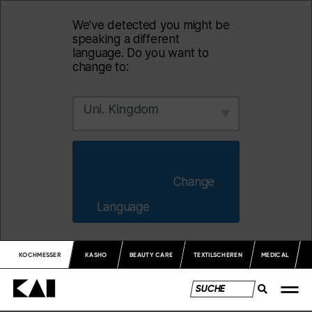
We've detected you might be
speaking a different
language. Do you want to
change to:
Uni. Kingdom
                        Change 
Language                    
KOCHMESSER
KASHO
BEAUTY CARE
TEXTILSCHEREN
MEDICAL