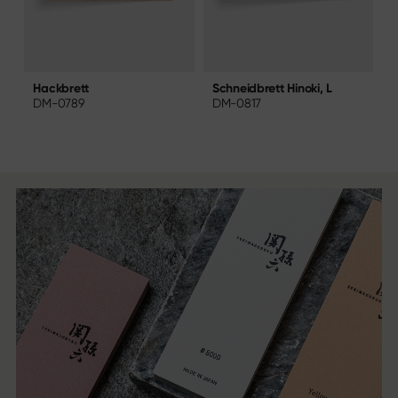
Schneidbrett Hinoki, L
S
Hackbrett
DM-0817
DM-0789