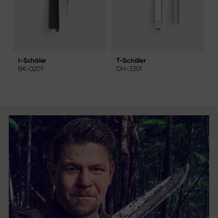
T-Schäler
T
I-Schäler
DH-3301
BK-0201