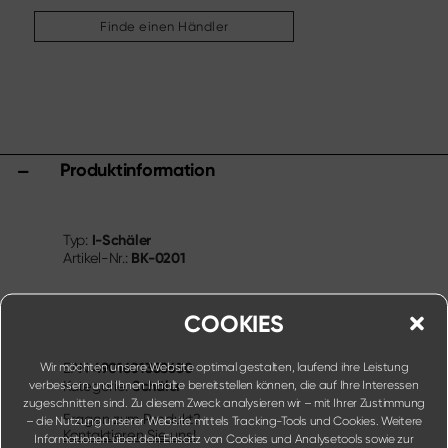
Weitere Sortimente
Finde einen Händler
Schärfen & Pflegen
Schneidbretter & Messerblöcke
Küchenhelfer & Zubehör
Scheren
Produktinformation
Specials
Shi Hou 5
The Legend – Anniversary Edition
I-Schäler
Typ:
Shun Classic Red
BK-0201
Artikel-Nr.:
Shun Kohen Set
Messer- & Geschenksets
COOKIES
4901601358650
Wir möchten unsere Website optimal gestalten, laufend ihre Leistung
EAN
Schäler
verbessern und Ihnen Inhalte bereitstellen können, die auf Ihre Interessen
Kategorie:
zugeschnitten sind. Zu diesem Zweck analysieren wir – mit Ihrer Zustimmung
Fragen zum Produkt?
– die Nutzung unserer Website mittels Tracking-Tools und Cookies. Weitere
Kontaktieren Sie uns!
Informationen über den Einsatz von Cookies und Analysetools sowie zur