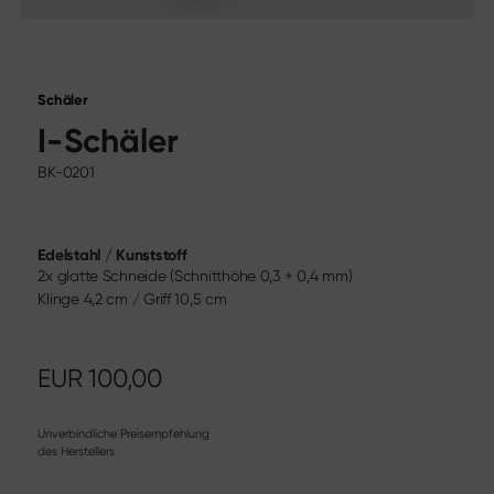
Messekalender
Sekimagoroku Migaki
Karriere
Tim Mälzer Kamagata
Junior Kochmesser
Wasabi Black
Social Media
Schäler
Messer nach Klingentyp
I-Schäler
Instagram
Facebook
Alle Messer
BK-0201
Youtube
Kochmesser
Santoku
Brotmesser
Edelstahl / Kunststoff
Allzweckmesser
2x glatte Schneide (Schnitthöhe 0,3 + 0,4 mm)
Japanische Klingen
Klinge 4,2 cm / Griff 10,5 cm
Fleisch- & Fischmesser
Gemüse­messer
Schälmesser
EUR
100,00
Steakmesser
Chinesische Kochmesser
Unverbindliche Preisempfehlung
Filetier- & Ausbein­messer
des Herstellers
Tranchier­bestecke