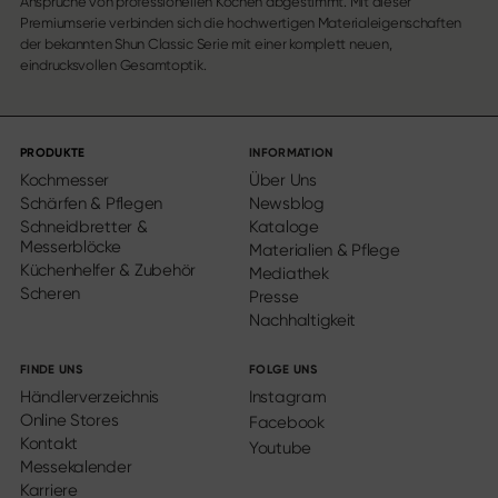
Ansprüche von professionellen Köchen abgestimmt. Mit dieser
Premiumserie verbinden sich die hochwertigen Materialeigenschaften
der bekannten Shun Classic Serie mit einer komplett neuen,
eindrucksvollen Gesamtoptik.
PRODUKTE
INFORMATION
Kochmesser
Über Uns
Schärfen & Pflegen
Newsblog
Schneidbretter &
Kataloge
Messerblöcke
Materialien & Pflege
Küchenhelfer & Zubehör
Mediathek
Scheren
Presse
Nachhaltigkeit
FINDE UNS
FOLGE UNS
Händlerverzeichnis
Instagram
Online Stores
Facebook
Kontakt
Youtube
Messekalender
Karriere