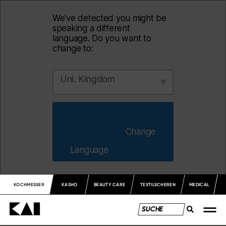
We've detected you might be
speaking a different
language. Do you want to
change to:
Uni. Kingdom
                        Change 
Language                    
KOCHMESSER
KASHO
BEAUTY CARE
TEXTILSCHEREN
MEDICAL