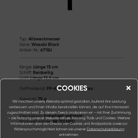
Allzweckmesser
Typ:
Wasabi Black
Serie:
6715U
Artikel-Nr.:
Länge
15 cm
Klinge:
Beidseitig
Schliff:
Länge
12,5 cm
Griff:
COOKIES
PP-Kunststoff, schwarz
Griffmaterial:
79 g
Gewicht:
Wir möchten unsere Website optimal gestalten, laufend ihre Leistung
verbessern und Ihnen Inhalte bereitstellen können, die auf Ihre Interessen
zugeschnitten sind. Zu diesem Zweck analysieren wir – mit Ihrer Zustimmung
Industriell gefertigt
Herstellung:
– die Nutzung unserer Website mittels Tracking-Tools und Cookies. Weitere
58 (±1) HRC
Rockwell-Härte:
Informationen über den Einsatz von Cookies und Analysetools sowie zur
Widerspruchsmöglichkeit können sie unserer
Datenschutzerklärung
entnehmen.