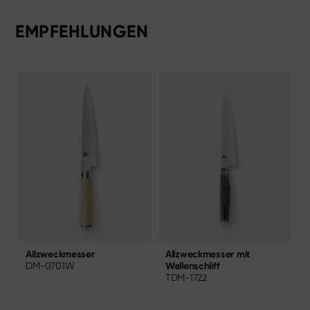
EMPFEHLUNGEN
d
Allzweckmesser mit
A
Allzweckmesser
Wellenschliff
N
DM-0701W
TDM-1722
B