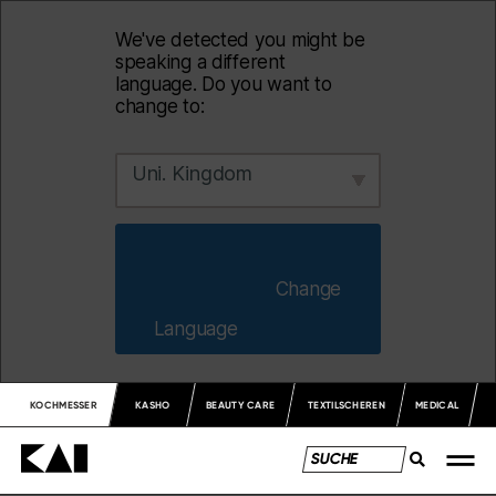
We've detected you might be
speaking a different
language. Do you want to
change to:
Uni. Kingdom
                        Change 
Language                    
KOCHMESSER
KASHO
BEAUTY CARE
TEXTILSCHEREN
MEDICAL