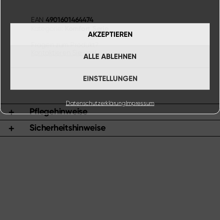
4901601464474
EAN
Komfort Serie
Kategorie:
AKZEPTIEREN
Fragen zum Produkt?
Kontaktieren Sie uns!
ALLE ABLEHNEN
EINSTELLUNGEN
Datenschutzerklärung
Impressum
Pflegehinweise
Sicherheitshinweise