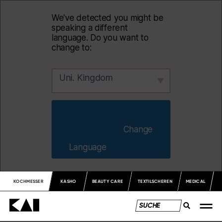
We've detected you might be
speaking a different
language. Do you want to
change to:
Uni. Kingdom
                        Change 
Language                    
KOCHMESSER
KASHO
BEAUTY CARE
TEXTILSCHEREN
MEDICAL