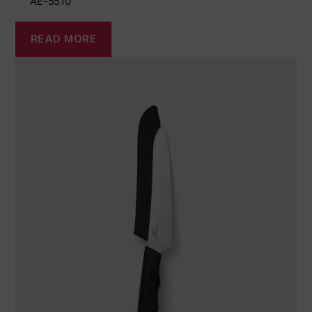
AE-5510
Weitere Sortimente
Schärfen & Pflegen
READ MORE
Schneidbretter & Messerblöcke
Küchenhelfer & Zubehör
Scheren
Specials
Shi Hou 5
The Legend – Anniversary Edition
Shun Classic Red
Shun Kohen Set
Messer- & Geschenksets