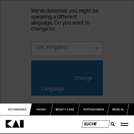
We've detected you might be
speaking a different
language. Do you want to
change to:
Uni. Kingdom
                        Change 
Language                    
KOCHMESSER
KASHO
BEAUTY CARE
TEXTILSCHEREN
MEDICAL