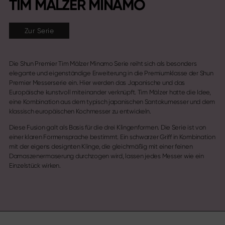
TIM MÄLZER MINAMO
Zur Serie
Die Shun Premier Tim Mälzer Minamo Serie reiht sich als besonders
elegante und eigenständige Erweiterung in die Premiumklasse der Shun
Premier Messerserie ein. Hier werden das Japanische und das
Europäische kunstvoll miteinander verknüpft. Tim Mälzer hatte die Idee,
eine Kombination aus dem typisch japanischen Santokumesser und dem
klassisch europäischen Kochmesser zu entwickeln.
Diese Fusion galt als Basis für die drei Klingenformen. Die Serie ist von
einer klaren Formensprache bestimmt. Ein schwarzer Griff in Kombination
mit der eigens designten Klinge, die gleichmäßig mit einer feinen
Damaszenermaserung durchzogen wird, lassen jedes Messer wie ein
Einzelstück wirken.