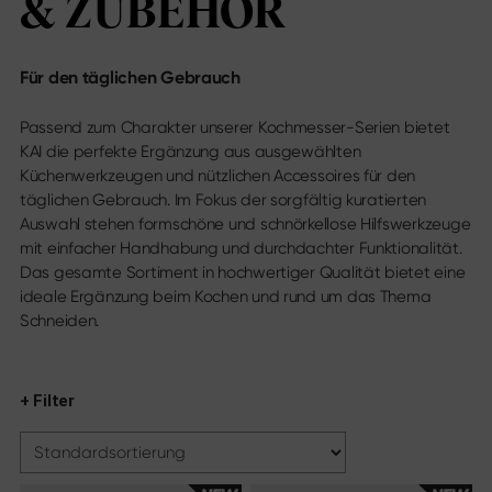
& ZUBEHÖR
Messekalender
Sekimagoroku Migaki
Karriere
Tim Mälzer Kamagata
Junior Kochmesser
Für den täglichen Gebrauch
Wasabi Black
Social Media
Passend zum Charakter unserer Kochmesser-Serien bietet
Messer nach Klingentyp
Instagram
KAI die perfekte Ergänzung aus ausgewählten
Facebook
Alle Messer
Küchenwerkzeugen und nützlichen Accessoires für den
Youtube
Kochmesser
täglichen Gebrauch. Im Fokus der sorgfältig kuratierten
Santoku
Auswahl stehen formschöne und schnörkellose Hilfswerkzeuge
Brotmesser
mit einfacher Handhabung und durchdachter Funktionalität.
Allzweckmesser
Das gesamte Sortiment in hochwertiger Qualität bietet eine
Japanische Klingen
ideale Ergänzung beim Kochen und rund um das Thema
Fleisch- & Fischmesser
Schneiden.
Gemüse­messer
Schälmesser
Steakmesser
+ Filter
Chinesische Kochmesser
Filetier- & Ausbein­messer
Tranchier­bestecke