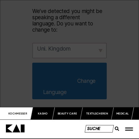
We've detected you might be
speaking a different
language. Do you want to
change to:
Uni. Kingdom
                        Change 
Language                    
KOCHMESSER
KASHO
BEAUTY CARE
TEXTILSCHEREN
MEDICAL