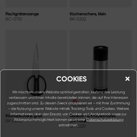
Fischgrätenzange
Küchenschere, klein
BC-0751
BK-0202
COOKIES
Wir möchten unsere Website optimal gestalten, laufend ihre Leistung
verbessern und Ihnen Inhalte bereitstellen können, die auf Ihre Interessen
zugeschnitten sind. Zu diesem Zweck analysieren wir – mit Ihrer Zustimmung
– die Nutzung unserer Website mittels Tracking-Tools und Cookies. Weitere
Informationen über den Einsatz von Cookies und Analysetools sowie zur
Küchenschere, groß
Gewürz- & Kräutermühle
Widerspruchsmöglichkeit können sie unserer
Datenschutzerklärung
BK-0203
„Le Moulin“
entnehmen.
BK-0220