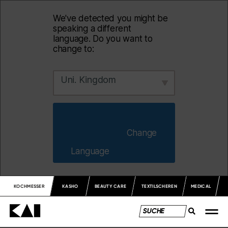
We've detected you might be
speaking a different
language. Do you want to
change to:
Uni. Kingdom
                        Change 
Language                    
KOCHMESSER
KASHO
BEAUTY CARE
TEXTILSCHEREN
MEDICAL