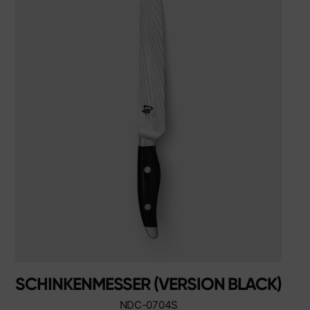
Weitere Sortimente
Schärfen & Pflegen
Schneidbretter & Messerblöcke
Küchenhelfer & Zubehör
Scheren
Specials
Shi Hou 5
The Legend – Anniversary Edition
Shun Classic Red
Shun Kohen Set
Messer- & Geschenksets
SCHINKENMESSER (VERSION BLACK)
NDC-0704S