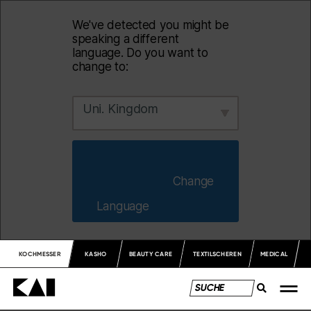
We've detected you might be
speaking a different
language. Do you want to
change to:
Uni. Kingdom
                        Change 
Language                    
KOCHMESSER
KASHO
BEAUTY CARE
TEXTILSCHEREN
MEDICAL