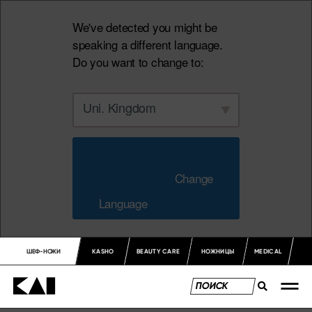
We've detected you might be
speaking a different language.
Do you want to change to:
Uni. Kingdom
                        Change 
Language                    
ШЕФ-НОЖИ
KASHO
BEAUTY CARE
НОЖНИЦЫ
MEDICAL