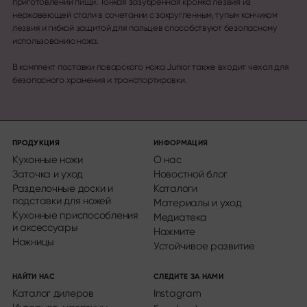
приготовлении пищи. Тонкая зазубренная кромка лезвия из
нержавеющей стали в сочетании с закругленным, тупым кончиком
лезвия и гибкой защитой для пальцев способствуют безопасному
использованию ножа.
В комплект поставки поварского ножа Junior также входит чехол для
безопасного хранения и транспортировки.
ПРОДУКЦИЯ
ИНФОРМАЦИЯ
Кухонные ножи
О нас
Заточка и уход
Новостной блог
Разделочные доски и
Каталоги
подставки для ножей
Материалы и уход
Кухонные приспособления
Медиатека
и аксессуары
Нажмите
Ножницы
Устойчивое развитие
НАЙТИ НАС
СЛЕДИТЕ ЗА НАМИ
Каталог дилеров
Instagram