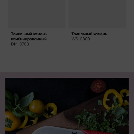
Точильный камень
А
Точильный камень
WS-0800
т
комбинированный
д
DM-0708
A