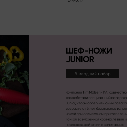
DM-0717
ШЕФ-НОЖИ
JUNIOR
В младший набор
Компании Tim Mälzer и KAI совместн
закругленным, тупым кончиком лезвия и гибко
разработали специальный поварско
защитой для пальцев способс
Junior, чтобы облегчить юным повара
возрасте от 6 лет безопасное испо
ножей при совместном приготовлени
Тонкая зазубренная кромка лезвия и
нержавеющей стали в сочетании с