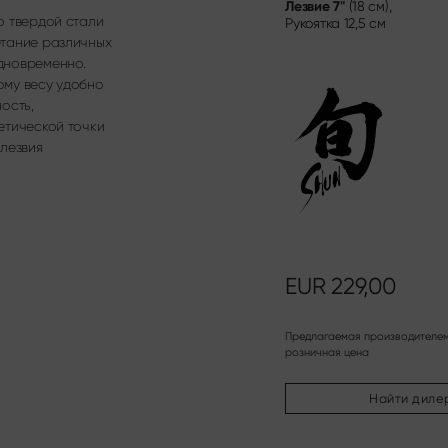
Лезвие
7"
(18 см),
о твердой стали
Рукоятка
12,5 см
етание различных
дновременно.
ому весу удобно
ость,
етической точки
 лезвия
EUR
229,00
Предлагаемая производителе
розничная цена
Найти диле