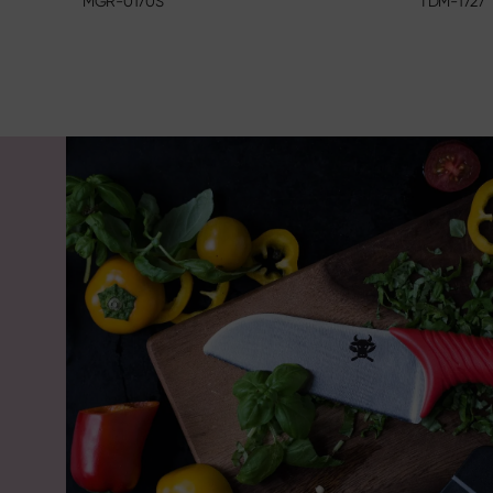
TDM-1727
MGR-0170S