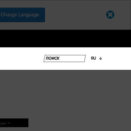
Change Language
RU
ей
уары
↓
ерии