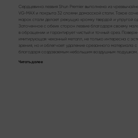
Сердцевина лезвия Shun Premier выполнена из чрезвычайн
VG-MAX и покрыта 32 слоями дамасской стали. Такое соч
марок стали делает режущую кромку твердой и упругой о
Заточенное с обеих сторон лезвие благодаря своему мал
в обращении и гарантирует чистый и точный срез. Поверхн
имитирующая чеканный металл, не только интересна с эст
зрения, но и облегчает удаление срезанного материала с
благодаря создаваемым небольшим воздушным подушкам.
Читать далее