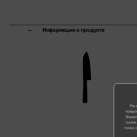
Информация о продукте
Мы 
предос
Вашег
cookie
также 