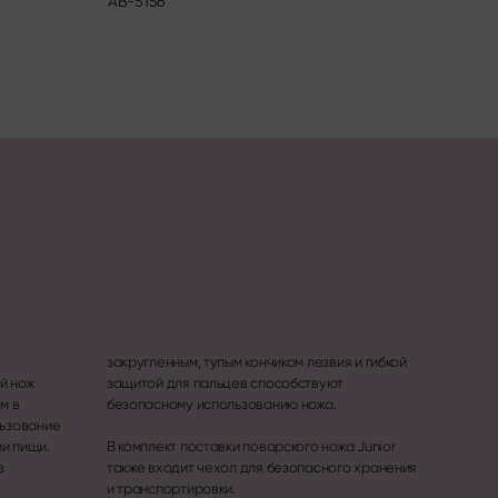
AB-5156
DM-07
о
й
й нож
твуют
м в
безопасному использованию ножа.
льзование
и пищи.
В комплект поставки поварского ножа Junior
з
также входит чехол для безопасного хранения
и транспортировки.