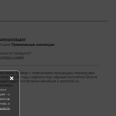
4901601354607
N
Премиальные коллекции
гория:
росы по продукту?
итесь с нами!
ечание: В связи с изменением процедуры маркировки
типа в 2024 году, надпись под черным логотипом Shun в
щем будет постепенно меняться с золотой на
иновую.
ту и
уем - с
файлов
лиза, а
ьности
.