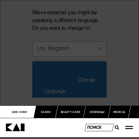
We've detected you might be
speaking a different language.
Do you want to change to:
Uni. Kingdom
                        Change 
Language                    
ШЕФ-НОЖИ
KASHO
BEAUTY CARE
НОЖНИЦЫ
MEDICAL