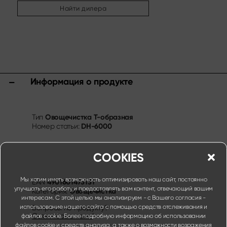
Другие ассортименты
Найти дилера
Заточка и уход
Разделочные доски и блоки для ножей
Кухонные приспособления и аксессуары
Ножницы
Информация о продукте
Спецпредложения
Shi Hou 5
The Legend – Anniversary Edition
Овощечистка Т-образная
Тип
DH-6000
Shun Classic Red
Номер статьи:
Комплект Shun Kohen
Ножи и подарочные наборы
COOKIES
Мы хотим иметь возможность оптимизировать наш сайт, постоянно
4901601473131
EAN
улучшать его работу и предоставлять вам контент, отвечающий вашим
Овощечистка
Категория:
интересам. С этой целью мы анализируем - с Вашего согласия -
использование нашего сайта с помощью средств отслеживания и
Вопросы по продукту?
Свяжитесь с нами!
файлов cookie. Более подробную информацию об использовании
файлов cookie и средств анализа, а также о возможности возражения