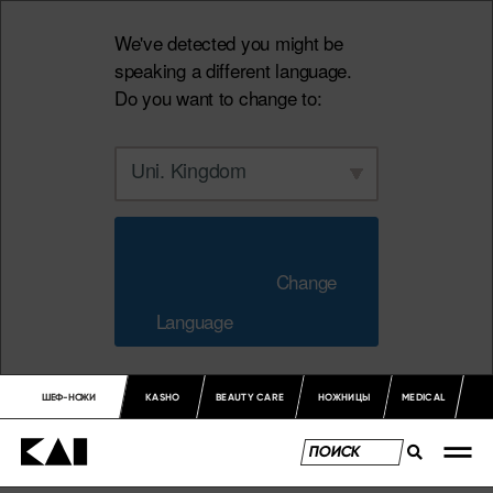
We've detected you might be
speaking a different language.
Do you want to change to:
Uni. Kingdom
                        Change 
Language                    
ШЕФ-НОЖИ
KASHO
BEAUTY CARE
НОЖНИЦЫ
MEDICAL