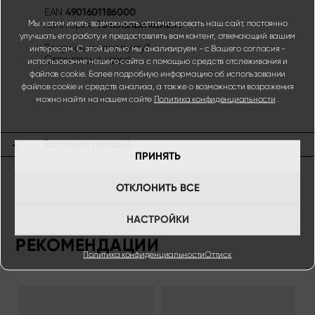
4901601186000
EAN
Мы хотим иметь возможность оптимизировать наш сайт, постоянно
Точильный камень
Категория:
улучшать его работу и предоставлять вам контент, отвечающий вашим
Вопросы по продукту?
интересам. С этой целью мы анализируем - с Вашего согласия -
Свяжитесь с нами!
использование нашего сайта с помощью средств отслеживания и
файлов cookie. Более подробную информацию об использовании
файлов cookie и средств анализа, а также о возможности возражения
можно найти на нашем сайте
Политика конфиденциальности
.
Заточка лезвий
ПРИНЯТЬ
ОТКЛОНИТЬ ВСЕ
НАСТРОЙКИ
РЕКОМЕНДАЦИИ
Политика конфиденциальности
Оттиск