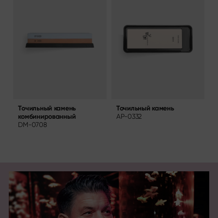
Точильный камень
Т
Точильный камень
AP-0332
комбинированный
A
DM-0708