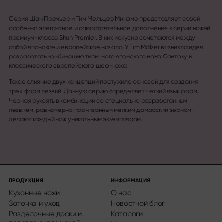
Серия Шан Премьер и Тим Мельцер Минамо представляет собой
особенно элегантное и самостоятельное дополнение к серии ножей
премиум-класса Shun Premier. В них искусно сочетаются между
собой японское и европейское начало. У Tim Mälzer возникла идея
разработать комбинацию типичного японского ножа Сантоку и
классического европейского шеф-ножа.
Такое слияние двух концепций послужило основой для создания
трех форм лезвий. Данную серию определяет четкий язык форм.
Черная рукоять в комбинации со специально разработанным
лезвием, равномерно пронизанным мелким дамасским зерном,
делают каждый нож уникальным экземпляром.
ПРОДУКЦИЯ
ИНФОРМАЦИЯ
Кухонные ножи
О нас
Заточка и уход
Новостной блог
Разделочные доски и
Каталоги