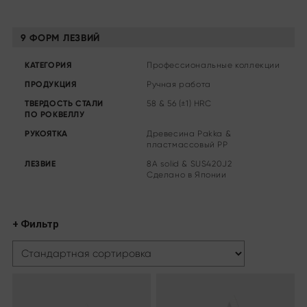
Другие ассортименты
Заточка и уход
9 ФОРМ ЛЕЗВИЙ
Разделочные доски и блоки для ножей
Кухонные приспособления и аксессуары
КАТЕГОРИЯ
Профессиональные коллекции
Ножницы
ПРОДУКЦИЯ
Ручная работа
ТВЕРДОСТЬ СТАЛИ
58 & 56 (±1) HRC
Спецпредложения
ПО РОКВЕЛЛУ
РУКОЯТКА
Древесина Pakka &
Shi Hou 5
пластмассовый PP
The Legend – Anniversary Edition
ЛЕЗВИЕ
8A solid & SUS420J2
Shun Classic Red
Сделано в Японии
Комплект Shun Kohen
Ножи и подарочные наборы
+ Фильтр