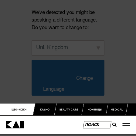
We've detected you might be
speaking a different language.
Do you want to change to:
Uni. Kingdom
                        Change 
Language                    
ШЕФ-НОЖИ
KASHO
BEAUTY CARE
НОЖНИЦЫ
MEDICAL