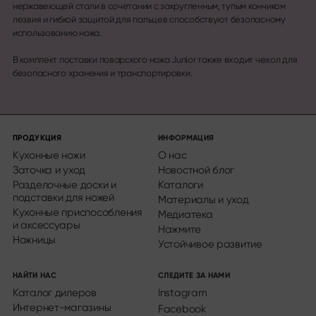
нержавеющей стали в сочетании с закругленным, тупым кончиком
лезвия и гибкой защитой для пальцев способствуют безопасному
использованию ножа.
В комплект поставки поварского ножа Junior также входит чехол для
безопасного хранения и транспортировки.
ПРОДУКЦИЯ
ИНФОРМАЦИЯ
Кухонные ножи
О нас
Заточка и уход
Новостной блог
Разделочные доски и
Каталоги
подставки для ножей
Материалы и уход
Кухонные приспособления
Медиатека
и аксессуары
Нажмите
Ножницы
Устойчивое развитие
НАЙТИ НАС
СЛЕДИТЕ ЗА НАМИ
Каталог дилеров
Instagram
Интернет-магазины
Facebook