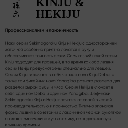
KINJU &
Календарь выставок
Sekimagoroku Migaki
Карьера
Tim Mälzer Kamagata
HEKIJU
Шеф-ножи Junior
Wasabi Black
Социальные сети
Профессионализм и лаконичность
Ножи по типу лезвия
Instagram
Facebook
Ножи серии Sekimagoroku Kinju и Hekiju с односторонней
Все ножи
Youtube
заточкой особенно приятно ложатся в руку и
Кухонные ножи
обеспечивают точность резки. Семь лезвий ножей серии
Сантоку
Kinju подходят для правшей, в то время как оба лезвия
Нож для хлеба
серии Hekiju предусмотрены специально для левшей.
Нож универсальный
Серия Kinju включает в себя четыре ножа Kinju Deba, а
Японские клинки
также три филейных ножа Yanagiba разного размера для
Ножи для мяса и рыбы
разделки сырой рыбы и мяса. Серия Hekiju включает в
Нож для овощей
себя один нож Deba и один нож Yanagiba. Шеф-ножи
Овощечистка
Sekimagoroku Kinju и Hekiju впечатляют своей высокой
Нож для стейка
производительностью и прочностью. Типично японская
Китайский шеф-нож
форма лезвия в сочетании с лаконичной черной рукояткой
Филейные и колющие ножи
создают минималистскую эстетику, не подверженную
Наборы для карвинга
влиянию времени.