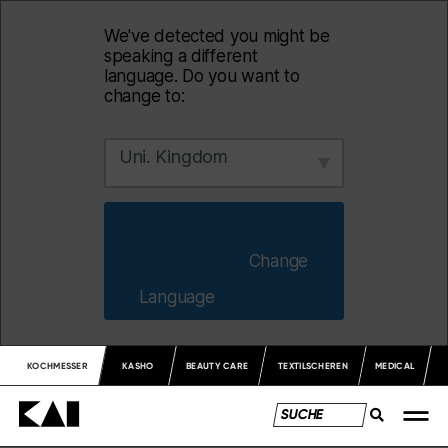
We've detected you might be
speaking a different
language. Do you want to
change to:
Uni. Kingdom
                        Change 
Language                    
KOCHMESSER
KASHO
BEAUTY CARE
TEXTILSCHEREN
MEDICAL