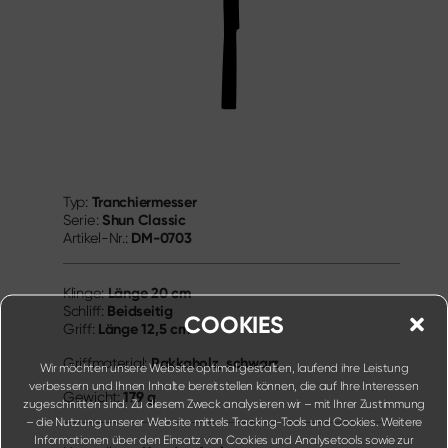
Tranchiermesser
Typ:
Shun Classic
Serie:
DM-0703
Artikel-Nr.:
Länge
20 cm
Klinge:
Beidseitig
Schliff:
COOKIES
Länge
12,5 cm
Griff:
Pakkaholz, schwarz
Griffmaterial:
Wir möchten unsere Website optimal gestalten, laufend ihre Leistung
verbessern und Ihnen Inhalte bereitstellen können, die auf Ihre Interessen
179 g
Gewicht:
zugeschnitten sind. Zu diesem Zweck analysieren wir – mit Ihrer Zustimmung
– die Nutzung unserer Website mittels Tracking-Tools und Cookies. Weitere
Informationen über den Einsatz von Cookies und Analysetools sowie zur