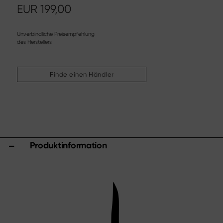
Weitere Sortimente
EUR
199,00
Schärfen & Pflegen
Schneidbretter & Messerblöcke
Unverbindliche Preisempfehlung
des Herstellers
Küchenhelfer & Zubehör
Scheren
Finde einen Händler
Specials
Shi Hou 5
The Legend – Anniversary Edition
Shun Classic Red
Shun Kohen Set
Produktinformation
Messer- & Geschenksets