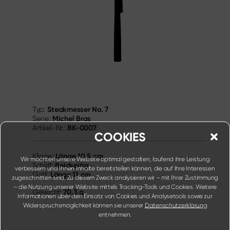
Steakmesser No. 7
Typ:
Michel Bras
Serie:
BK-0007
Artikel-Nr.:
COOKIES
Länge
10,5 cm
Klinge:
Wir möchten unsere Website optimal gestalten, laufend ihre Leistung
Beidseitig
Schliff:
verbessern und Ihnen Inhalte bereitstellen können, die auf Ihre Interessen
Länge
11 cm
Griff:
zugeschnitten sind. Zu diesem Zweck analysieren wir – mit Ihrer Zustimmung
– die Nutzung unserer Website mittels Tracking-Tools und Cookies. Weitere
70,3 g
Gewicht:
Informationen über den Einsatz von Cookies und Analysetools sowie zur
Widerspruchsmöglichkeit können sie unserer
Datenschutzerklärung
entnehmen.