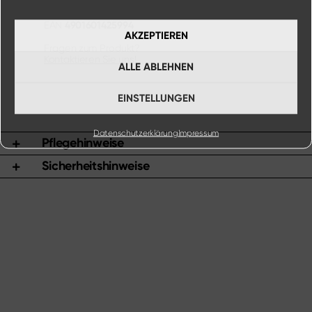
4901601425994
EAN
AKZEPTIEREN
Fragen zum Produkt?
Kontaktieren Sie uns!
ALLE ABLEHNEN
EINSTELLUNGEN
Datenschutzerklärung
Impressum
Pflegehinweise
Sicherheitshinweise