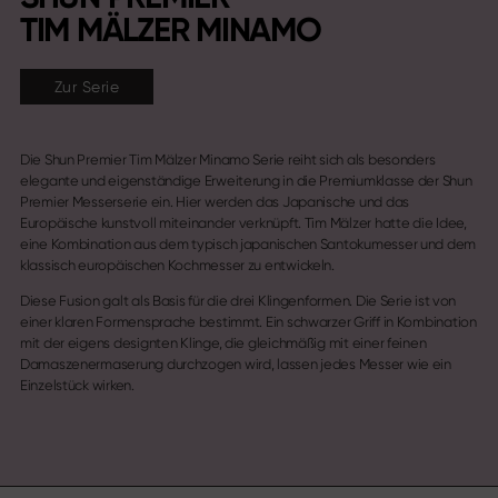
TIM MÄLZER MINAMO
Zur Serie
Die Shun Premier Tim Mälzer Minamo Serie reiht sich als besonders
elegante und eigenständige Erweiterung in die Premiumklasse der Shun
Premier Messerserie ein. Hier werden das Japanische und das
Europäische kunstvoll miteinander verknüpft. Tim Mälzer hatte die Idee,
eine Kombination aus dem typisch japanischen Santokumesser und dem
klassisch europäischen Kochmesser zu entwickeln.
Diese Fusion galt als Basis für die drei Klingenformen. Die Serie ist von
einer klaren Formensprache bestimmt. Ein schwarzer Griff in Kombination
mit der eigens designten Klinge, die gleichmäßig mit einer feinen
Damaszenermaserung durchzogen wird, lassen jedes Messer wie ein
Einzelstück wirken.