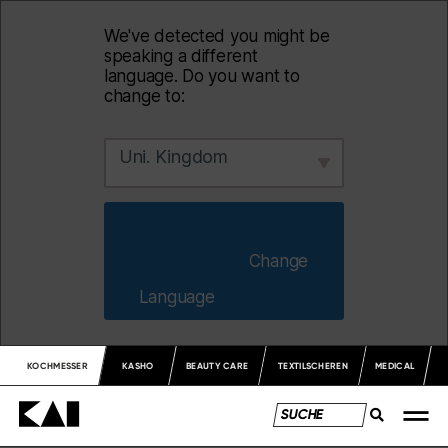
We've detected you might be
speaking a different
language. Do you want to
change to:
Uni. Kingdom
                        Change 
Language                    
KOCHMESSER
KASHO
BEAUTY CARE
TEXTILSCHEREN
MEDICAL