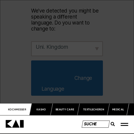
We've detected you might be
speaking a different
language. Do you want to
change to:
Uni. Kingdom
                        Change 
Language                    
KOCHMESSER
KASHO
BEAUTY CARE
TEXTILSCHEREN
MEDICAL