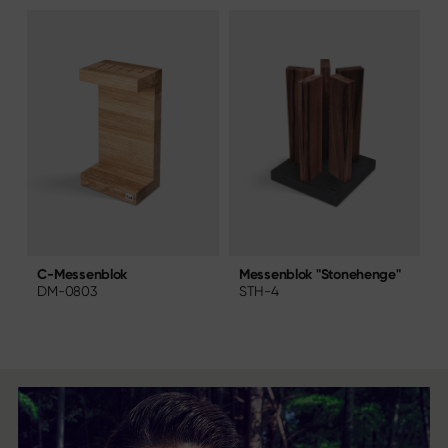
Messenblok "Stonehenge"
M
C-Messenblok
STH-4
S
DM-0803