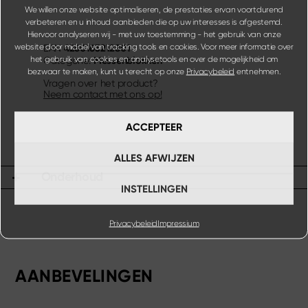
We willen onze website optimaliseren, de prestaties ervan voortdurend
verbeteren en u inhoud aanbieden die op uw interesses is afgestemd.
Hiervoor analyseren wij - met uw toestemming - het gebruik van onze
website door middel van tracking tools en cookies. Voor meer informatie over
4260163212801
EAN
het gebruik van cookies en analysetools en over de mogelijkheid om
Messenblokken
Categorie:
bezwaar te maken, kunt u terecht op onze
Privacybeleid
entnehmen.
Vragen over het product?
Neem contact met ons op!
ACCEPTEER
ALLES AFWIJZEN
Onderhoud
INSTELLINGEN
Privacybeleid
Impressium
AANBEVELINGEN