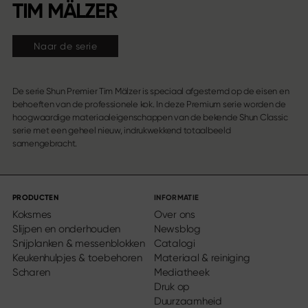
TIM MÄLZER
Naar de serie
De serie Shun Premier Tim Mälzer is speciaal afgestemd op de eisen en
behoeften van de professionele kok. In deze Premium serie worden de
hoogwaardige materiaaleigenschappen van de bekende Shun Classic
serie met een geheel nieuw, indrukwekkend totaalbeeld
samengebracht.
PRODUCTEN
INFORMATIE
Koksmes
Over ons
Slijpen en onderhouden
Newsblog
Snijplanken & messenblokken
Catalogi
Keukenhulpjes & toebehoren
Materiaal & reiniging
Scharen
Mediatheek
Druk op
Duurzaamheid