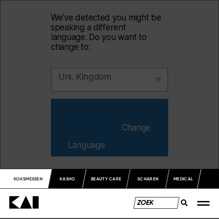
We've detected you might be
speaking a different
language. Do you want to
change to:
Uni. Kingdom
                        Change 
Language                    
KOKSMESSEN
KASHO
BEAUTY CARE
SCHAREN
MEDICAL