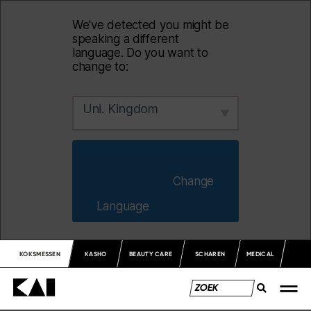
We've detected you might be
speaking a different
language. Do you want to
change to:
Uni. Kingdom
                        Change 
Language                    
KOKSMESSEN
KASHO
BEAUTY CARE
SCHAREN
MEDICAL