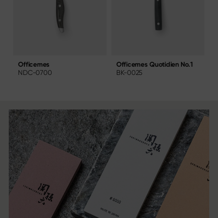
Officemes Quotidien No.1
O
Officemes
BK-0025
NDC-0700