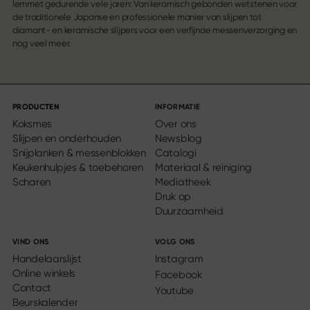
lemmet gedurende vele jaren: Van keramisch gebonden wetstenen voor
de traditionele Japanse en professionele manier van slijpen tot
diamant- en keramische slijpers voor een verfijnde messenverzorging en
nog veel meer.
PRODUCTEN
INFORMATIE
Koksmes
Over ons
Slijpen en onderhouden
Newsblog
Snijplanken & messenblokken
Catalogi
Keukenhulpjes & toebehoren
Materiaal & reiniging
Scharen
Mediatheek
Druk op
Duurzaamheid
VIND ONS
VOLG ONS
Handelaarslijst
Instagram
Online winkels
Facebook
Contact
Youtube
Beurskalender