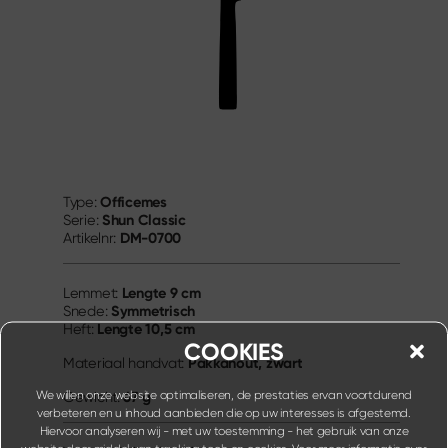
Officemes
Type:
Shun Classic
Serie:
DM-0700
Artikelnr:
Lengte
9 cm
Lemmet:
Symmetrisch
Snede:
Lengte
10,5 cm
Heft:
COOKIES
Pakkahout, zwart
Materiaal handvat:
We willen onze website optimaliseren, de prestaties ervan voortdurend
67 g
Gewicht:
verbeteren en u inhoud aanbieden die op uw interesses is afgestemd.
Hiervoor analyseren wij - met uw toestemming - het gebruik van onze