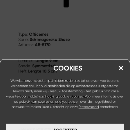
Officemes
Type:
Sekimagoroku Shoso
Serie:
AB-5170
Artikelnr:
Lengte
9 cm
Lemmet:
Symmetrisch
Snede:
COOKIES
Lengte
10,5 cm
Heft:
18-8 edelstaal
We willen onze website optimaliseren, de prestaties ervan voortdurend
Materiaal handvat:
verbeteren en u inhoud aanbieden die op uw interesses is afgestemd.
Hiervoor analyseren wij - met uw toestemming - het gebruik van onze
website door middel van tracking tools en cookies. Voor meer informatie over
Industrieel gefabriceerd
Vervaardiging:
het gebruik van cookies en analysetools en over de mogelijkheid om
56 (±1) HRC
Rockwell Hardheid:
bezwaar te maken, kunt u terecht op onze
Privacybeleid
entnehmen.
4901601007558
EAN