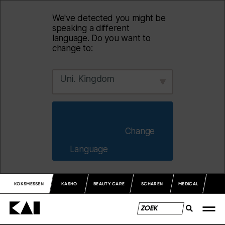
We've detected you might be
speaking a different
language. Do you want to
change to:
Uni. Kingdom
                        Change 
Language                    
KOKSMESSEN
KASHO
BEAUTY CARE
SCHAREN
MEDICAL