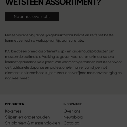
WETSTEEN ASSORTIMENT?
Naar het overzicht
Messen worden bij dagelijks gebruik zwaar belast en zelfs het beste
lemmet verliest na verloop van tijd aan scherpte.
KAI biedt een breed assortiment slijp- en onderhoudsproducten om
messen de optimale afwerking te geven voor een maximaal scherp
lemmet gedurende vele jaren: Van keramisch gebonden wetstenen voor
de traditionele Japanse en professionele manier van slijpen tot
diamant- en keramische slijpers voor een verfijnde messenverzorging en
nog veel meer.
PRODUCTEN
INFORMATIE
Koksmes
Over ons
Slijpen en onderhouden
Newsblog
Snijplanken & messenblokken
Catalogi