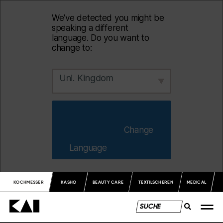
We've detected you might be
speaking a different
language. Do you want to
change to:
Uni. Kingdom
                        Change 
Language                    
KOCHMESSER
KASHO
BEAUTY CARE
TEXTILSCHEREN
MEDICAL