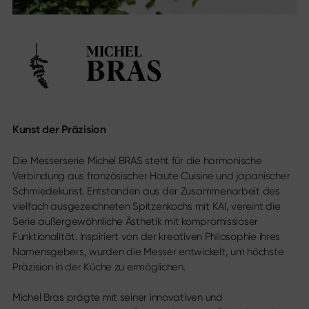
Messekalender
Sekimagoroku Migaki
Karriere
Tim Mälzer Kamagata
Junior Kochmesser
MICHEL
Wasabi Black
Social Media
BRAS
Messer nach Klingentyp
Instagram
Facebook
Alle Messer
Youtube
Kochmesser
Kunst der Präzision
Santoku
Brotmesser
Die Messerserie Michel BRAS steht für die harmonische
Allzweckmesser
Verbindung aus französischer Haute Cuisine und japanischer
Japanische Klingen
Schmiedekunst. Entstanden aus der Zusammenarbeit des
Fleisch- & Fischmesser
vielfach ausgezeichneten Spitzen­kochs mit KAI, vereint die
Gemüse­messer
Serie außergewöhnliche Ästhetik mit kompromissloser
Schälmesser
Funktionalität. Inspiriert von der kreativen Philosophie ihres
Steakmesser
Namensgebers, wurden die Messer entwickelt, um höchste
Chinesische Kochmesser
Präzision in der Küche zu ermöglichen.
Filetier- & Ausbein­messer
Tranchier­bestecke
Michel Bras prägte mit seiner innovativen und