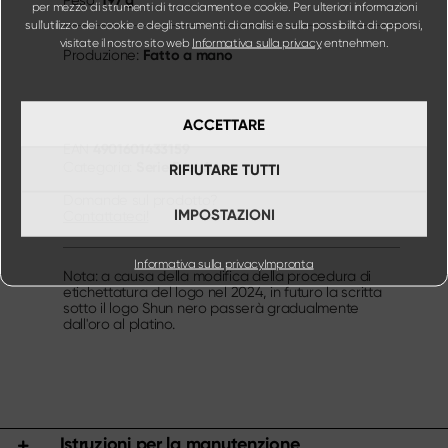
per mezzo di strumenti di tracciamento e cookie. Per ulteriori informazioni
sull'utilizzo dei cookie e degli strumenti di analisi e sulla possibilità di opporsi,
visitate il nostro sito web
Informativa sulla privacy
entnehmen.
Fatto a mano
Produzione:
ACCETTARE
4901601433159
EAN
Serie Premium
Categoria:
RIFIUTARE TUTTI
Domande sul prodotto?
IMPOSTAZIONI
Contattateci!
Informativa sulla privacy
Impronta
Nota: a causa della modifica della procedura di
etichettatura del logo nel 2024, in futuro la scritta
sotto il logo Shun nero passerà gradualmente
dall'oro al platino.
Istruzioni per la manutenzione