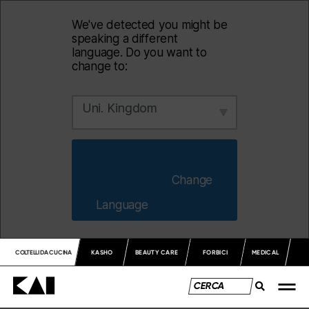
We've detected you might be
speaking a different
language. Do you want to
change to:
Uni. Kingdom
                        Change 
Language                    
COLTELLI DA CUCINA
KASHO
BEAUTY CARE
FORBICI
MEDICAL