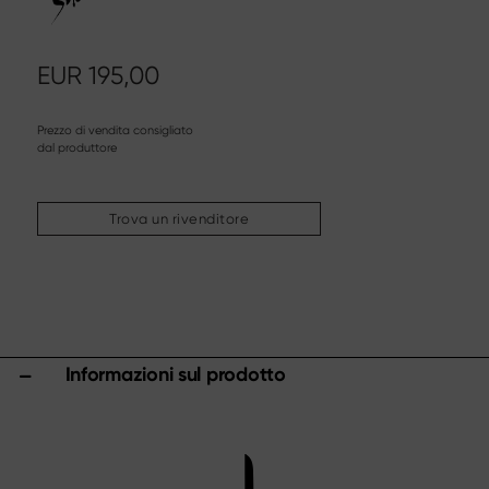
Altri assortimenti
Affilatura & cura
EUR
195,00
Taglieri & ceppi portacoltelli
Utensili & accessori da cucina
Forbici
Prezzo di vendita consigliato
dal produttore
Specials
Trova un rivenditore
Shi Hou 5
The Legend – Anniversary Edition
Shun Classic Red
Shun Kohen Set
Set di coltelli e regali
Informazioni sul prodotto