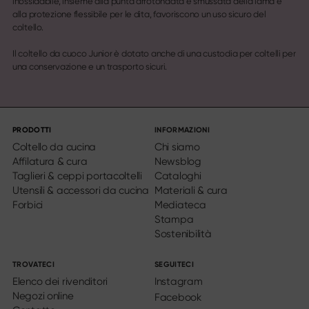
inossidabile, insieme alla punta arrotondata e smussata della lama e
alla protezione flessibile per le dita, favoriscono un uso sicuro del
coltello.
Il coltello da cuoco Junior è dotato anche di una custodia per coltelli per
una conservazione e un trasporto sicuri.
PRODOTTI
INFORMAZIONI
Coltello da cucina
Chi siamo
Affilatura & cura
Newsblog
Taglieri & ceppi portacoltelli
Cataloghi
Utensili & accessori da cucina
Materiali & cura
Forbici
Mediateca
Stampa
Sostenibilità
TROVATECI
SEGUITECI
Elenco dei rivenditori
Instagram
Negozi online
Facebook