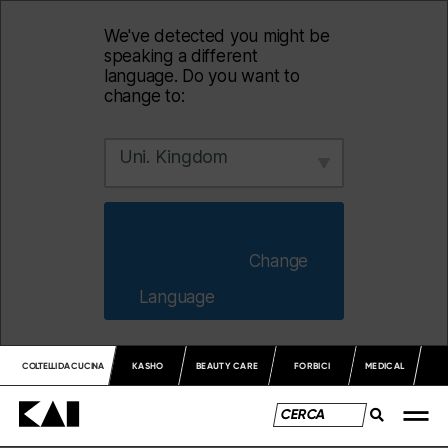
We've detected you might be
speaking a different
language. Do you want to
change to:
Uni. Kingdom
                        Change 
Language                    
COLTELLI DA CUCINA
KASHO
BEAUTY CARE
FORBICI
MEDICAL