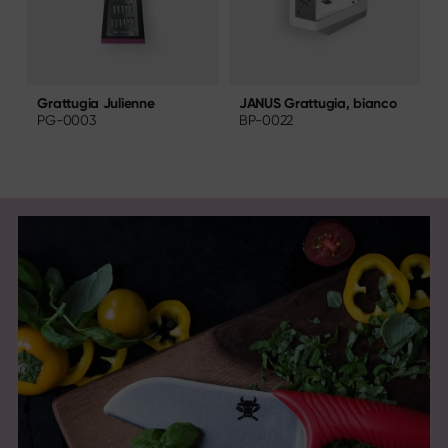
JANUS Grattugia, bianco
G
Grattugia Julienne
BP-0022
PG-0003