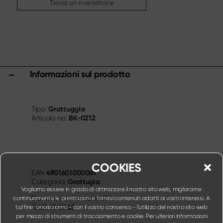
Trova un rivenditore
Altri assortimenti
Affilatura & cura
Taglieri & ceppi portacoltelli
Utensili & accessori da cucina
Forbici
Informazioni sul prodotto
Specials
Shi Hou 5
Grattuggia
Tipo:
The Legend – Anniversary Edition
BK-0212
Articolo no:
Shun Classic Red
Shun Kohen Set
Set di coltelli e regali
COOKIES
4901601000061
EAN
Grattugia
Categoria:
Vogliamo essere in grado di ottimizzare il nostro sito web, migliorarne
Domande sul prodotto?
continuamente le prestazioni e fornirvi contenuti adatti ai vostri interessi. A
Contattateci!
tal fine, analizziamo - con il vostro consenso - l'utilizzo del nostro sito web
per mezzo di strumenti di tracciamento e cookie. Per ulteriori informazioni