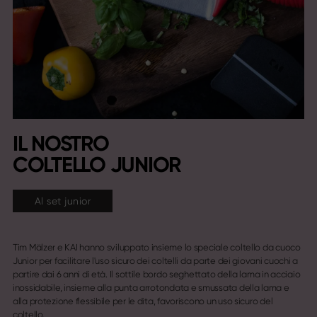
IL NOSTRO
COLTELLO JUNIOR
Al set junior
Tim Mälzer e KAI hanno sviluppato insieme lo speciale coltello da cuoco
Junior per facilitare l'uso sicuro dei coltelli da parte dei giovani cuochi a
partire dai 6 anni di età. Il sottile bordo seghettato della lama in acciaio
inossidabile, insieme alla punta arrotondata e smussata della lama e
alla protezione flessibile per le dita, favoriscono un uso sicuro del
coltello.