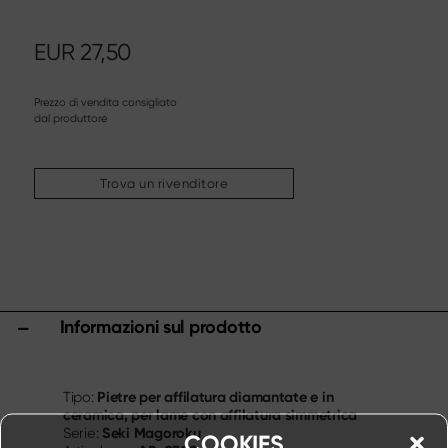
Altri assortimenti
Affilatura & cura
EUR
27,50
Taglieri & ceppi portacoltelli
Utensili & accessori da cucina
Prezzo di vendita consigliato
Forbici
dal produttore
Specials
Trova un rivenditore
Shi Hou 5
The Legend – Anniversary Edition
Shun Classic Red
Shun Kohen Set
Set di coltelli e regali
Informazioni sul prodotto
Pietre per affilatura diamantate e in
Tipo:
ceramica, per lame con affilatura simmetrica
Seki Magoroku
Serie:
COOKIES