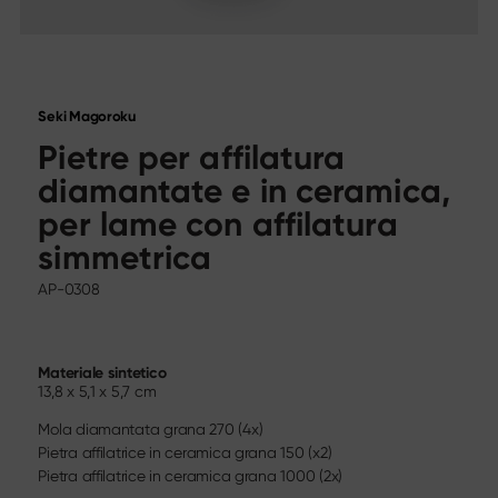
Calendario delle fiere
Sekimagoroku Migaki
Carriera
Tim Mälzer Kamagata
Coltello da Cucina Junior
Wasabi Black
Media sociali
Seki Magoroku
Coltelli per tipo di lama
Instagram
Pietre per affilatura
Facebook
Tutti i coltelli
diamantate e in ceramica,
Youtube
Coltello da cucina
per lame con affilatura
Santoku
Coltello da pane
simmetrica
Coltello universale
AP-0308
Lame giapponesi
Coltelli per carne e pesce
Spelucchino diritto
Spelucchino curvo
Materiale sintetico
Coltello da bistecca
13,8 x 5,1 x 5,7 cm
Coltelli cinesi
Mola diamantata grana 270 (4x)
Coltelli per sfilettare e disossare
Pietra affilatrice in ceramica grana 150 (x2)
Set da intaglio
Pietra affilatrice in ceramica grana 1000 (2x)