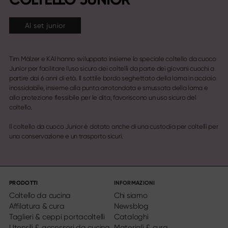
Al set junior
Tim Mälzer e KAI hanno sviluppato insieme lo speciale coltello da cuoco
Junior per facilitare l'uso sicuro dei coltelli da parte dei giovani cuochi a
partire dai 6 anni di età. Il sottile bordo seghettato della lama in acciaio
inossidabile, insieme alla punta arrotondata e smussata della lama e
alla protezione flessibile per le dita, favoriscono un uso sicuro del
coltello.
Il coltello da cuoco Junior è dotato anche di una custodia per coltelli per
una conservazione e un trasporto sicuri.
PRODOTTI
INFORMAZIONI
Coltello da cucina
Chi siamo
Affilatura & cura
Newsblog
Taglieri & ceppi portacoltelli
Cataloghi
Utensili & accessori da cucina
Materiali & cura