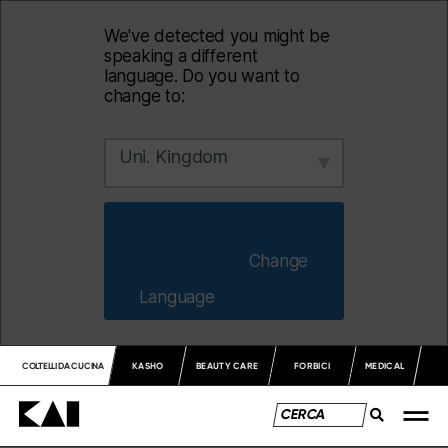
We've detected you might be
speaking a different
language. Do you want to
change to:
Uni. Kingdom
                        Change 
Language                    
COLTELLI DA CUCINA
KASHO
BEAUTY CARE
FORBICI
MEDICAL