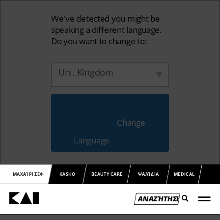
We've detected you might be
speaking a different language.
Do you want to change to:
Uni. Kingdom
                        Change 
Language                    
ΜΑΧΑΊΡΙ ΣΕΦ
KASHO
BEAUTY CARE
ΨΑΛΊΔΙΑ
MEDICAL