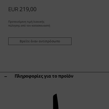
Άλλες ποικιλίες
219,00
EUR
Ακόνισμα & Φροντίδα
Βάσεις Κοπής & Μπλοκ Μαχαιριών
Εργαλεία κουζίνας & αξεσουάρ
Προτεινόμενη τιμή λιανικής
Ψαλίδια
πώλησης από τον κατασκευαστή
Specials
Βρείτε έναν αντιπρόσωπο
Shi Hou 5
The Legend – Anniversary Edition
Shun Classic Red
Σετ Shun Kohen
Σετ μαχαιριών & δώρων
Πληροφορίες για το προϊόν