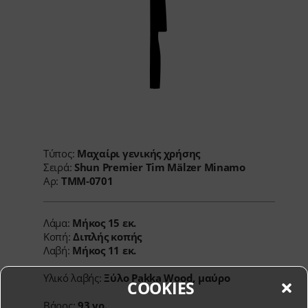
Τύπος:
Μαχαίρι γενικής χρήσης
Σειρά:
Shun Premier Tim Mälzer Minamo
Αρ:
TMM-0701
Λάμα:
Μήκος
15 εκ.
Κοπή:
Διπλής κοπής
Λαβή:
Μήκος
11 εκ.
Υλικό λαβής:
Ξύλο Pakka Wood, μαύρο
COOKIES
Βάρος:
93 γρ.