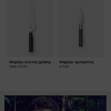
ς
Μαχαίρι σχισίματος
Μαχαίρι γενικής χρήσης
6710P
TMK-0701E