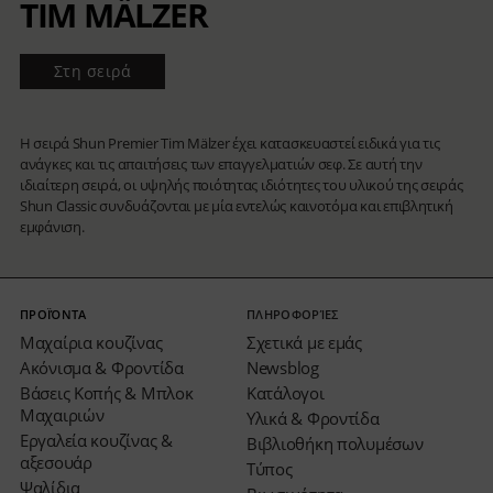
TIM MÄLZER
Στη σειρά
Η σειρά Shun Premier Tim Mälzer έχει κατασκευαστεί ειδικά για τις
ανάγκες και τις απαιτήσεις των επαγγελματιών σεφ. Σε αυτή την
ιδιαίτερη σειρά, οι υψηλής ποιότητας ιδιότητες του υλικού της σειράς
Shun Classic συνδυάζονται με μία εντελώς καινοτόμα και επιβλητική
εμφάνιση.
ΠΡΟΪΌΝΤΑ
ΠΛΗΡΟΦΟΡΊΕΣ
Μαχαίρια κουζίνας
Σχετικά με εμάς
Ακόνισμα & Φροντίδα
Newsblog
Βάσεις Κοπής & Μπλοκ
Κατάλογοι
Μαχαιριών
Υλικά & Φροντίδα
Εργαλεία κουζίνας &
Βιβλιοθήκη πολυμέσων
αξεσουάρ
Τύπος
Ψαλίδια