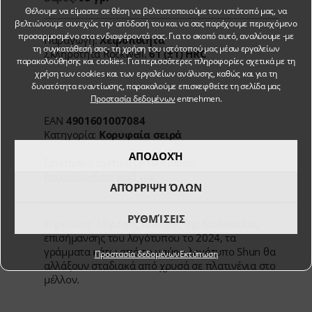
Θέλουμε να είμαστε σε θέση να βελτιστοποιούμε τον ιστότοπό μας, να
βελτιώνουμε συνεχώς την απόδοσή του και να σας παρέχουμε περιεχόμενο
προσαρμοσμένο στα ενδιαφέροντά σας. Για το σκοπό αυτό, αναλύουμε -με
Παραγωγή:
Χειροποίητα
τη συγκατάθεσή σας- τη χρήση του ιστότοπού μας μέσω εργαλείων
Σκληρότητα Rockwell:
61 (±1) HRC
παρακολούθησης και cookies. Για περισσότερες πληροφορίες σχετικά με τη
χρήση των cookies και των εργαλείων ανάλυσης, καθώς και για τη
δυνατότητα εναντίωσης, παρακαλούμε επισκεφθείτε τη σελίδα μας
Προστασία δεδομένων
entnehmen.
EAN
4901601007084
Κατηγορία:
Κορυφαία σειρά
ΑΠΟΔΟΧΉ
Ερωτήσεις σχετικά με το προϊόν;
Επικοινωνήστε μαζί μας!
ΑΠΌΡΡΙΨΗ ΌΛΩΝ
ΡΥΘΜΊΣΕΙΣ
Σημείωση: Λόγω της αλλαγής της διαδικασίας
επισήμανσης του λογότυπου το 2024, τα
γράμματα κάτω από το μαύρο λογότυπο Shun θα
Προστασία δεδομένων
Εκτύπωση
αλλάξουν σταδιακά από χρυσά σε πλατινένια στο
μέλλον.