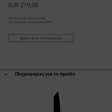
Άλλες ποικιλίες
219,00
EUR
Ακόνισμα & Φροντίδα
Βάσεις Κοπής & Μπλοκ Μαχαιριών
Προτεινόμενη τιμή λιανικής
Εργαλεία κουζίνας & αξεσουάρ
πώλησης από τον κατασκευαστή
Ψαλίδια
Βρείτε έναν αντιπρόσωπο
Specials
Shi Hou 5
The Legend – Anniversary Edition
Shun Classic Red
Σετ Shun Kohen
Σετ μαχαιριών & δώρων
Πληροφορίες για το προϊόν