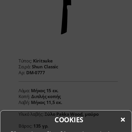
Τύπος:
Kiritsuke
Σειρά:
Shun Classic
Αρ:
DM-0777
Λάμα:
Μήκος
15 εκ.
Κοπή:
Διπλής κοπής
Λαβή:
Μήκος
11,5 εκ.
Υλικό λαβής:
Ξύλο Pakka Wood, μαύρο
COOKIES
Βάρος:
135 γρ.