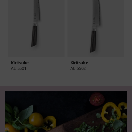
Kiritsuke
K
Kiritsuke
AE-5502
A
AE-5501