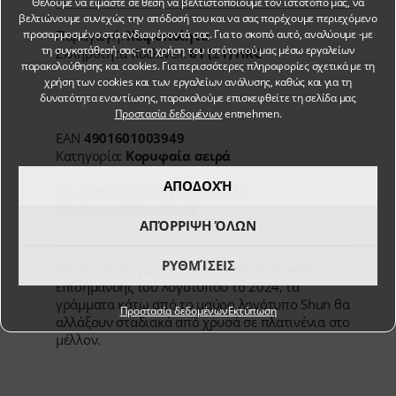
Θέλουμε να είμαστε σε θέση να βελτιστοποιούμε τον ιστότοπό μας, να
βελτιώνουμε συνεχώς την απόδοσή του και να σας παρέχουμε περιεχόμενο
προσαρμοσμένο στα ενδιαφέροντά σας. Για το σκοπό αυτό, αναλύουμε -με
Παραγωγή:
Χειροποίητα
τη συγκατάθεσή σας- τη χρήση του ιστότοπού μας μέσω εργαλείων
Σκληρότητα Rockwell:
61 (±1) HRC
παρακολούθησης και cookies. Για περισσότερες πληροφορίες σχετικά με τη
χρήση των cookies και των εργαλείων ανάλυσης, καθώς και για τη
δυνατότητα εναντίωσης, παρακαλούμε επισκεφθείτε τη σελίδα μας
Προστασία δεδομένων
entnehmen.
EAN
4901601003949
Κατηγορία:
Κορυφαία σειρά
ΑΠΟΔΟΧΉ
Ερωτήσεις σχετικά με το προϊόν;
Επικοινωνήστε μαζί μας!
ΑΠΌΡΡΙΨΗ ΌΛΩΝ
ΡΥΘΜΊΣΕΙΣ
Σημείωση: Λόγω της αλλαγής της διαδικασίας
επισήμανσης του λογότυπου το 2024, τα
γράμματα κάτω από το μαύρο λογότυπο Shun θα
Προστασία δεδομένων
Εκτύπωση
αλλάξουν σταδιακά από χρυσά σε πλατινένια στο
μέλλον.