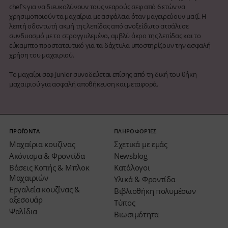
chef's για να διευκολύνουν τους νεαρούς σεφ από 6 ετών να
χρησιμοποιούν τα μαχαίρια με ασφάλεια όταν μαγειρεύουν μαζί. Η
λεπτή οδοντωτή ακμή της λεπίδας από ανοξείδωτο ατσάλι σε
συνδυασμό με το στρογγυλεμένο, αμβλύ άκρο της λεπίδας και το
εύκαμπτο προστατευτικό για τα δάχτυλα υποστηρίζουν την ασφαλή
χρήση του μαχαιριού.
Το μαχαίρι σεφ Junior συνοδεύεται επίσης από τη δική του θήκη
μαχαιριού για ασφαλή αποθήκευση και μεταφορά.
ΠΡΟΪΌΝΤΑ
ΠΛΗΡΟΦΟΡΊΕΣ
Μαχαίρια κουζίνας
Σχετικά με εμάς
Ακόνισμα & Φροντίδα
Newsblog
Βάσεις Κοπής & Μπλοκ
Κατάλογοι
Μαχαιριών
Υλικά & Φροντίδα
Εργαλεία κουζίνας &
Βιβλιοθήκη πολυμέσων
αξεσουάρ
Τύπος
Ψαλίδια
Βιωσιμότητα