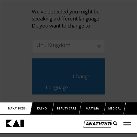
We've detected you might be
speaking a different language.
Do you want to change to:
Uni. Kingdom
                        Change 
Language                    
ΜΑΧΑΊΡΙ ΣΕΦ
KASHO
BEAUTY CARE
ΨΑΛΊΔΙΑ
MEDICAL