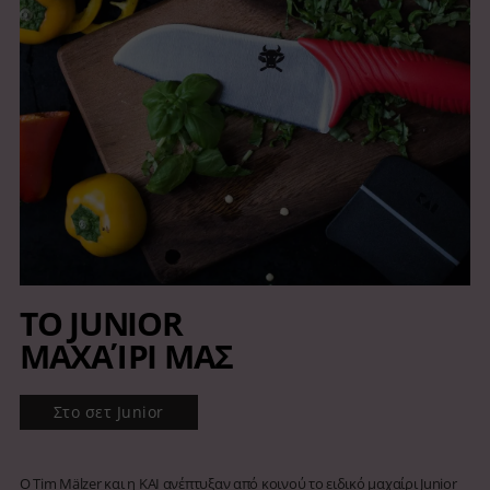
ΤΟ JUNIOR
ΜΑΧΑΊΡΙ ΜΑΣ
Στο σετ Junior
Ο Tim Mälzer και η KAI ανέπτυξαν από κοινού το ειδικό μαχαίρι Junior