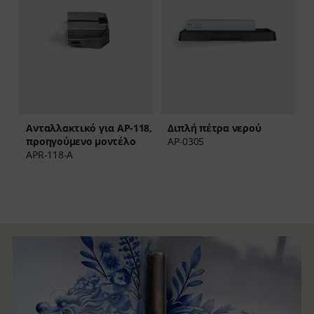
Διπλή πέτρα νερού
Ανταλλακτικό για AP-118,
8,
AP-0305
A
προηγούμενο μοντέλο
APR-118-A