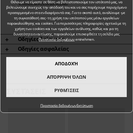
Θέλουμε να είμαστε σε θέση να βελτιστοποιούμε τον ιστότοπό μας, να
Επικοινωνήστε μαζί μας!
βελτιώνουμε συνεχώς την απόδοσή του και να σας παρέχουμε περιεχόμενο
προσαρμοσμένο στα ενδιαφέροντά σας. Για το σκοπό αυτό, αναλύουμε -με
τη συγκατάθεσή σας- τη χρήση του ιστότοπού μας μέσω εργαλείων
παρακολούθησης και cookies. Για περισσότερες πληροφορίες σχετικά με τη
χρήση των cookies και των εργαλείων ανάλυσης, καθώς και για τη
δυνατότητα εναντίωσης, παρακαλούμε επισκεφθείτε τη σελίδα μας
Οδηγίες λείανσης
Προστασία δεδομένων
entnehmen.
Οδηγίες ασφαλείας
ΑΠΟΔΟΧΉ
ΑΠΌΡΡΙΨΗ ΌΛΩΝ
ΣΥΣΤΆΣΕΙΣ
ΡΥΘΜΊΣΕΙΣ
Προστασία δεδομένων
Εκτύπωση