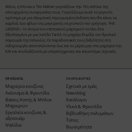
Φέτος, η KAI και ο Tim Mälzer γιορτάζουν την 15η επέτειο της
επιτυχημένης συνεργασίας τους. Γιορτάζουμε αυτό το γεγονός
ορόσημο με μια εξαιρετική περιορισμένη έκδοση που θα κάνει τις
καρδιές των φίλων της μαγειρικής να χτυπούν πιο γρήγορα. THE
LEGEND – το όνομα του επετειακού μαχαιριού τα λέει όλα.
Εξοπλισμένο με μια λεπίδα Tantō, το μαχαίρι θυμίζει τον θρυλικό
σαμουράι της Ιαπωνίας. Οι παραδοσιακές τους δεξιότητες στη
σιδηρουργία αποτυπώνονται έως και τις μέρες μας στα μαχαίρια της
KAI και συνδυάζονται με υπερσύγχρονες και καινοτόμες τεχνικές.
ΠΡΟΪΌΝΤΑ
ΠΛΗΡΟΦΟΡΊΕΣ
Μαχαίρια κουζίνας
Σχετικά με εμάς
Ακόνισμα & Φροντίδα
Newsblog
Βάσεις Κοπής & Μπλοκ
Κατάλογοι
Μαχαιριών
Υλικά & Φροντίδα
Εργαλεία κουζίνας &
Βιβλιοθήκη πολυμέσων
αξεσουάρ
Τύπος
Ψαλίδια
Βιωσιμότητα