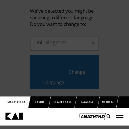
We've detected you might be
speaking a different language.
Do you want to change to:
Uni. Kingdom
                        Change 
Language                    
ΜΑΧΑΊΡΙ ΣΕΦ
KASHO
BEAUTY CARE
ΨΑΛΊΔΙΑ
MEDICAL