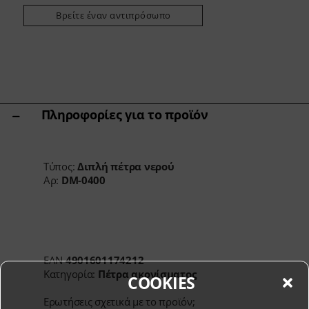
Άλλες ποικιλίες
Βρείτε έναν αντιπρόσωπο
Ακόνισμα & Φροντίδα
Βάσεις Κοπής & Μπλοκ Μαχαιριών
Εργαλεία κουζίνας & αξεσουάρ
Ψαλίδια
Specials
Πληροφορίες για το προϊόν
Shi Hou 5
The Legend – Anniversary Edition
Τύπος:
Διπλή πέτρα νερού
Shun Classic Red
Αρ:
DM-0400
Σετ Shun Kohen
Σετ μαχαιριών & δώρων
EAN
4901601174212
Κατηγορία:
Πέτρα ακονίσματος
COOKIES
Ερωτήσεις σχετικά με το προϊόν;