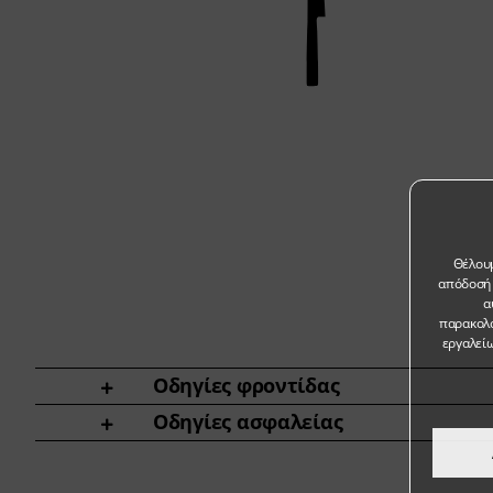
Θέλουμ
απόδοσή 
α
παρακολο
εργαλείω
Οδηγίες φροντίδας
Οδηγίες ασφαλείας