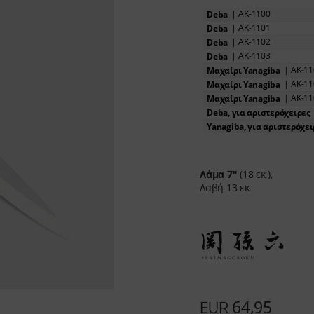
ά μέσα
λιδίσματος
|
AK-1100
Deba
Shi Hou 5
|
AK-1101
Deba
οφλοίωσης
The Legend – Anniversary Edition
|
AK-1102
Deba
έτου
Shun Classic Red
|
AK-1103
Deba
χαίρι σεφ
Σετ Shun Kohen
|
AK-11
Μαχαίρι Yanagiba
Μαχαίρια φιλεταρίσματος & ξεκοκαλίσματος
Σετ μαχαιριών & δώρων
|
AK-11
Μαχαίρι Yanagiba
α
|
AK-11
Μαχαίρι Yanagiba
Deba, για αριστερόχειρες
Materialien & Pflege
Yanagiba, για αριστερόχει
Ανακαλύψτε εδώ
Λάμα
7"
(18 εκ.),
Λαβή
13 εκ.
64,95
EUR