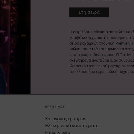
Στη σειρά
Η σειρά Shun Minamo αποτελεί μια ε
κομψή και ξεχωριστή προσθήκη στη
σειρά μαχαιριών της Shun Premier. Η
ενώνει ιαπωνικά και ευρωπαϊκά στοιχ
ιδιαιτέρως επιδέξιο τρόπο. Ο Tim Mäl
σκέφτηκε να αναπτύξει έναν συνδυα
κλασσικού ιαπωνικού μαχαιριού sant
του κλασσικού ευρωπαϊκού μαχαιριο
ΒΡΕΊΤΕ ΜΑΣ
Κατάλογος εμπόρων
Ηλεκτρονικά καταστήματα
Επικοινωνία