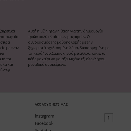
ξαιρετικά
Αυτή η μίξη ήταν η βάση για την δημιουργία
ν κορυφαία
τριών πολύ ιδιαίτερων μαχαιριών. Ο
 σειρά
συνδυασμός της μαύρης λαβής με την
εία με έναν
ξεχωριστά σχεδιασμένη λάμα, διακοσμημένη με
zer
τα "νερά" του Δαμασκηνού μετάλλου, κάνει το
σμό του
κάθε μαχαίρι να μοιάζει ως ένα εξ' ολοκλήρου
oku και
μοναδικό αντικείμενο.
ύ σεφ.
ΑΚΟΛΟΥΘΗΣΤΕ ΜΑΣ
Instagram
Facebook
Youtube