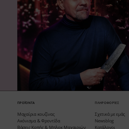
ΠΡΟΪΌΝΤΑ
ΠΛΗΡΟΦΟΡΊΕΣ
Μαχαίρια κουζίνας
Σχετικά με εμάς
Ακόνισμα & Φροντίδα
Newsblog
Βάσεις Κοπής & Μπλοκ Μαχαιριών
Κατάλογοι