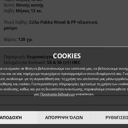
Κοπή:
Μονής κοπής
Λαβή:
Μήκος
13 εκ.
Υλικό λαβής:
Ξύλο Pakka Wood & PP πλαστικό,
μαύρο
Βάρος:
128 γρ.
COOKIES
Παραγωγή:
Χειροποίητα
Σκληρότητα Rockwell:
58 & 56 (±1) HRC
ε να είμαστε σε θέση να βελτιστοποιούμε τον ιστότοπό μας, να βελτιώνουμε συνε
του και να σας παρέχουμε περιεχόμενο προσαρμοσμένο στα ενδιαφέροντά σας. Για
υτό, αναλύουμε -με τη συγκατάθεσή σας- τη χρήση του ιστότοπού μας μέσω εργαλεί
ύθησης και cookies. Για περισσότερες πληροφορίες σχετικά με τη χρήση των cookie
ν ανάλυσης, καθώς και για τη δυνατότητα εναντίωσης, παρακαλούμε επισκεφθείτε 
μας
Προστασία δεδομένων
entnehmen.
ΑΠΟΔΟΧΉ
ΑΠΌΡΡΙΨΗ ΌΛΩΝ
ΡΥΘΜΊΣΕΙ