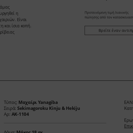
λάμας
Προτεινόμενη τιμή λιανικής
υργηθεί η
πώλησης από τον κατασκευασ
αιριών. Είναι
η και ίσια κοπή.
Βρείτε έναν αντι
ρίβειας
Τύπος:
Μαχαίρι Yanagiba
EA
Σειρά:
Sekimagoroku Kinju & Hekiju
Κατ
Αρ:
AK-1104
Ερωτ
Επικ
Λάμα:
Μήκος
18 εκ.