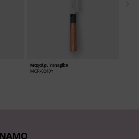
Μαχαίρι Yanagiba
Μαχαί
MGR-0240Y
AK-11
INAMO