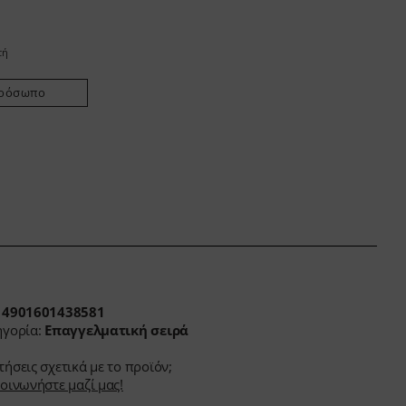
τή
πρόσωπο
N
4901601438581
ηγορία:
Επαγγελματική σειρά
ήσεις σχετικά με το προϊόν;
οινωνήστε μαζί μας!