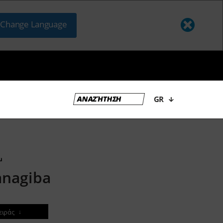
Change Language
GR
u
anagiba
σειράς
↓