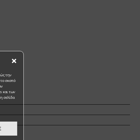
χώς την
 το σκοπό
ων
s και των
τη σελίδα
Σ