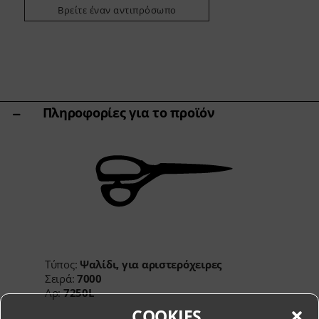
Άλλες ποικιλίες
Βρείτε έναν αντιπρόσωπο
Ακόνισμα & Φροντίδα
Βάσεις Κοπής & Μπλοκ Μαχαιριών
Εργαλεία κουζίνας & αξεσουάρ
Ψαλίδια
Πληροφορίες για το προϊόν
Specials
Shi Hou 5
The Legend – Anniversary Edition
Shun Classic Red
Σετ Shun Kohen
Σετ μαχαιριών & δώρων
Τύπος:
Ψαλίδι, για αριστερόχειρες
Σειρά:
7000
Αρ:
7250L
COOKIES