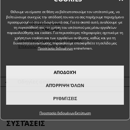
Θέλουμε να είμαστε σε θέση να βελτιστοποιούμε τον ιστότοπό μας, να
βελτιώνουμε συνεχώς την απόδοσή του και να σας παρέχουμε περιεχόμενο
προσαρμοσμένο στα ενδιαφέροντά σας. Για το σκοπό αυτό, αναλύουμε -με
EAN
4901331504822
τη συγκατάθεσή σας- τη χρήση του ιστότοπού μας μέσω εργαλείων
Κατηγορία:
Ψαλίδια
παρακολούθησης και cookies. Για περισσότερες πληροφορίες σχετικά με τη
χρήση των cookies και των εργαλείων ανάλυσης, καθώς και για τη
Ερωτήσεις σχετικά με το προϊόν;
δυνατότητα εναντίωσης, παρακαλούμε επισκεφθείτε τη σελίδα μας
Επικοινωνήστε μαζί μας!
Προστασία δεδομένων
entnehmen.
ΑΠΟΔΟΧΉ
Οδηγίες ασφαλείας
ΑΠΌΡΡΙΨΗ ΌΛΩΝ
ΡΥΘΜΊΣΕΙΣ
Προστασία δεδομένων
Εκτύπωση
ΣΥΣΤΆΣΕΙΣ