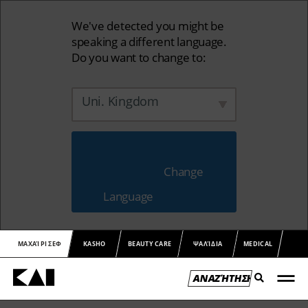
We've detected you might be
speaking a different language.
Do you want to change to:
Uni. Kingdom
                        Change 
Language                    
ΜΑΧΑΊΡΙ ΣΕΦ
KASHO
BEAUTY CARE
ΨΑΛΊΔΙΑ
MEDICAL