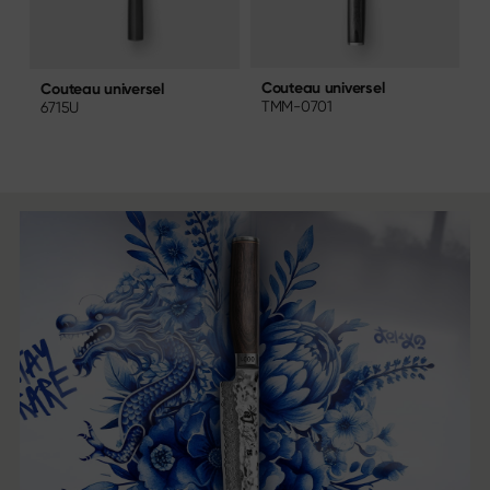
Couteau universel
C
Couteau universel
TMM-0701
T
6715U